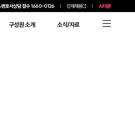
변호사상담 접수
1660-0126
인재채용
AI대륜
구성원 소개
소식/자료