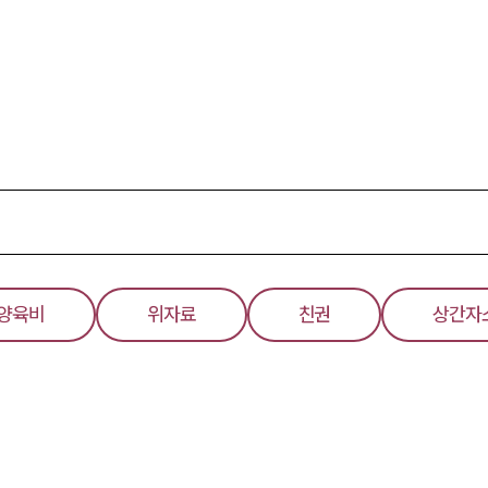
양육비
위자료
친권
상간자