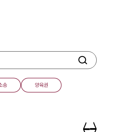
부소개
부소개
대륜의 강점
오시는 길
소송
양육권
글로벌 파트너 로펌
고객의 소리
통합검색
AI대륜