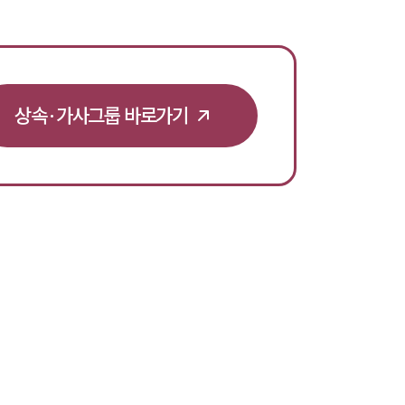
뉴스레터/브로슈어
세미나
대륜법률상담예약
상속·가사그룹 바로가기
대륜법률상담예약