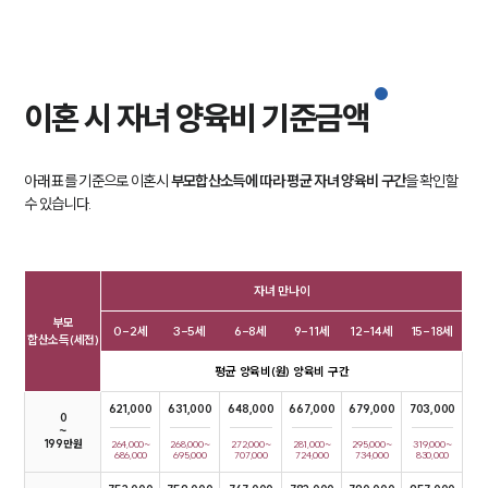
소식/자료
언론보도
이혼 시 자녀 양육비 기준금액
공지사항
법률 블로그
법률서식
아래 표를 기준으로 이혼시
부모합산소득에 따라 평균 자녀 양육비 구간
을 확인할
뉴스레터/브로슈어
수 있습니다.
세미나
대륜법률상담예약
자녀 만나이
부모
대륜법률상담예약
0-2세
3-5세
6-8세
9-11세
12-14세
15-18세
합산소득(세전)
평균 양육비(원) 양육비 구간
621,000
631,000
648,000
667,000
679,000
703,000
0

~

199만원
264,000~
268,000~
272,000~
281,000~
295,000~
319,000~
686,000
695,000
707,000
724,000
734,000
830,000