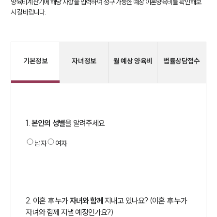
양육비계산기에 해당 사항을 입력하여 청구 가능한 예상 이혼양육비를 확인해보
시길 바랍니다.
기본정보
자녀정보
월 예상 양육비
법률상담접수
1
.
본인의 성별
을 알려주세요
부소개
남자
여자
부소개
대륜의 강점
오시는 길
글로벌 파트너 로펌
고객의 소리
통합검색
2
.
이혼 후 누가
자녀와 함께
지내고 있나요? (이혼 후 누가
AI대륜
자녀와 함께 지낼 예정인가요?)