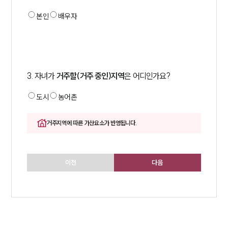
업무사례
본인
배우자
이혼 주요 업무사례
사례분석/최신동향
이혼 법률정보
법률지식인
3
.
자녀가
거주할(거주 중인)지역
은 어디인가요?
이혼소송·상담후기
도시
농어촌
업무분야
거주지역에 따른 가산요소가 반영됩니다.
업무
전체
이혼 양육비계산기
이전
다음
상간자위자료계산기
구성원 소개
이혼전문변호사