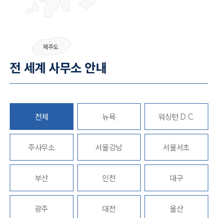
부소개
제주도
부소개
대륜의 강점
전 세계 사무소 안내
오시는 길
글로벌 파트너 로펌
고객의 소리
통합검색
AI대륜
전체
뉴욕
워싱턴 D.C.
업무사례
주사무소
서울강남
서울서초
이혼 주요 업무사례
사례분석/최신동향
부산
인천
대구
이혼 법률정보
법률지식인
이혼소송·상담후기
광주
대전
울산