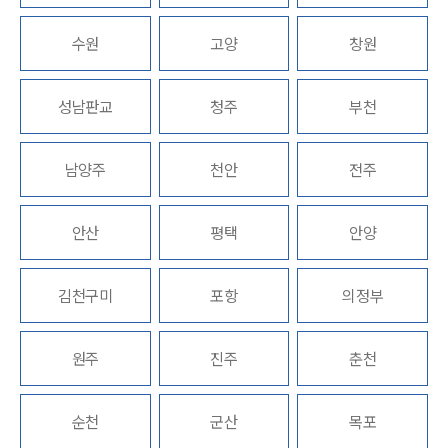
업무분야
수원
고양
창원
업무
전체
성남판교
청주
부천
이혼 양육비계산기
상간자위자료계산기
남양주
천안
전주
구성원 소개
안산
평택
안양
이혼전문변호사
김천구미
포항
의정부
소식/자료
언론보도
원주
진주
춘천
공지사항
법률 블로그
법률서식
순천
군산
목포
뉴스레터/브로슈어
세미나