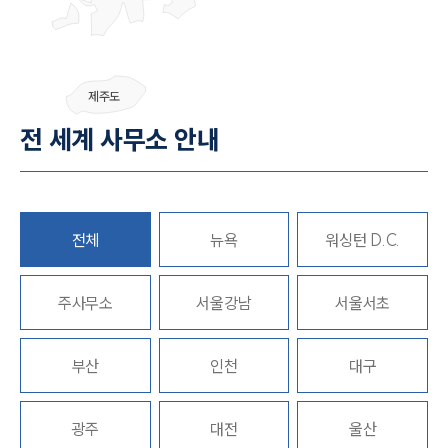
부소개
제주도
부소개
대륜의 강점
전 세계 사무소 안내
오시는 길
글로벌 파트너 로펌
고객의 소리
통합검색
AI대륜
전체
뉴욕
워싱턴 D.C.
업무사례
주사무소
서울강남
서울서초
이혼 주요 업무사례
사례분석/최신동향
부산
인천
대구
이혼 법률정보
법률지식인
이혼소송·상담후기
광주
대전
울산