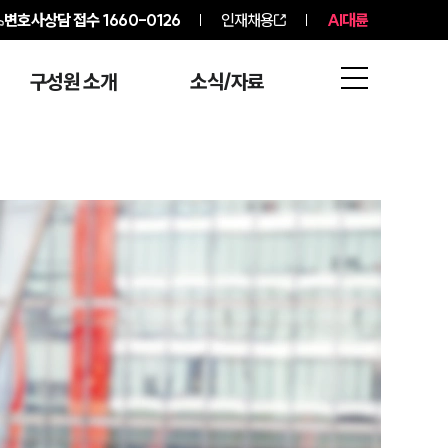
변호사상담 접수
1660-0126
인재채용
AI대륜
구성원 소개
소식/자료