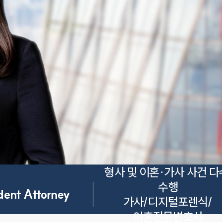
형사 및 이혼·가사 사건 다수
수행

dent Attorney
가사/디지털포렌식/
이혼전문변호사