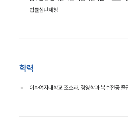
법률심판제청
학력
이화여자대학교 조소과, 경영학과 복수전공 졸