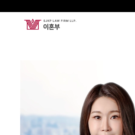
이예섬
President Attorney