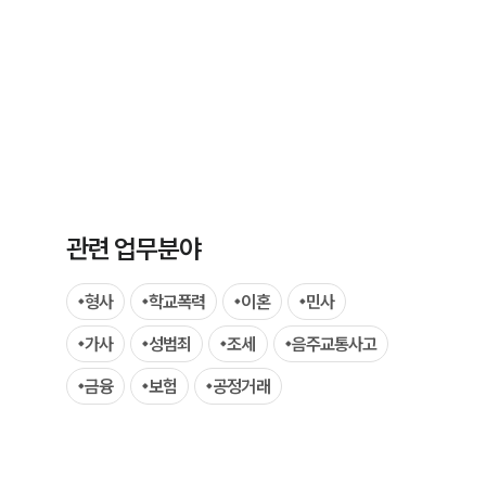
부소개
부소개
관련 업무분야
대륜의 강점
형사
학교폭력
이혼
민사
오시는 길
가사
성범죄
조세
음주교통사고
글로벌 파트너 로펌
금융
보험
공정거래
고객의 소리
통합검색
AI대륜