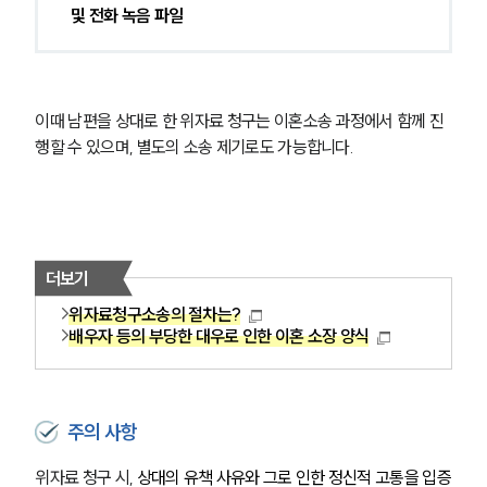
고객의 소리
및 전화 녹음 파일
통합검색
AI대륜
업무사례
이때 남편을 상대로 한 위자료 청구는 이혼소송 과정에서 함께 진
행할 수 있으며, 별도의 소송 제기로도 가능합니다.
이혼 주요 업무사례
사례분석/최신동향
이혼 법률정보
법률지식인
이혼소송·상담후기
더보기
위자료청구소송의 절차는?
업무분야
배우자 등의 부당한 대우로 인한 이혼 소장 양식
업무
전체
이혼 양육비계산기
주의 사항
상간자위자료계산기
위자료 청구 시, 
상대의 유책 사유와 그로 인한 정신적 고통을 입증