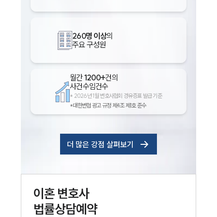
260명 이상
의
주요 구성원
월간
1200+
건의
사건수임건수
*
2026년 1월 변호사협회 경유증표 발급 기준
*대한변협 광고 규정 제4조 제1호 준수
더 많은 강점 살펴보기
이혼
변호사
법률상담예약