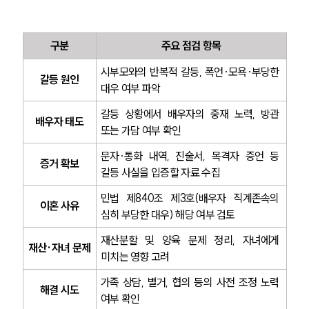
구분
주요 점검 항목
시부모와의 반복적 갈등, 폭언·모욕·부당한 
갈등 원인
대우 여부 파악
갈등 상황에서 배우자의 중재 노력, 방관 
배우자 태도
또는 가담 여부 확인
문자·통화 내역, 진술서, 목격자 증언 등 
증거 확보
갈등 사실을 입증할 자료 수집
민법 제840조 제3호(배우자 직계존속의 
이혼 사유
심히 부당한 대우) 해당 여부 검토
재산분할 및 양육 문제 정리, 자녀에게 
재산·자녀 문제
미치는 영향 고려
가족 상담, 별거, 협의 등의 사전 조정 노력 
해결 시도
여부 확인