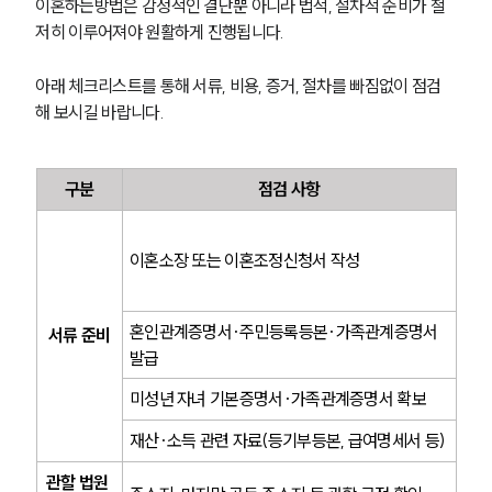
이혼하는방법은 감정적인 결단뿐 아니라 법적, 절차적 준비가 철
법률서식
저히 이루어져야 원활하게 진행됩니다.
뉴스레터/브로슈어
세미나
아래 체크리스트를 통해 서류, 비용, 증거, 절차를 빠짐없이 점검
해 보시길 바랍니다.
대륜법률상담예약
대륜법률상담예약
구분
점검 사항
이혼소장 또는 이혼조정신청서 작성
혼인관계증명서·주민등록등본·가족관계증명서 
서류 준비
발급
미성년 자녀 기본증명서·가족관계증명서 확보
재산·소득 관련 자료(등기부등본, 급여명세서 등)
관할 법원 