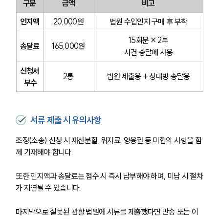
구분
금액
비고
인지액
20,000원
법원 수입인지 구매 후 부착
15회분 × 2부
송달료
165,000원
사건 송달에 사용
신청서
2통
법원 제출용 + 상대방 송달용
 부수
서류 제출 시 유의사항
조정(소송) 신청 시 재산분할, 위자료, 양융권 등 미합의 사항을 함
께 기재해야 합니다.
또한 인지액과 송달료는 접수 시 즉시 납부해야 하며, 미납 시 절차
가 지연될 수 있습니다.
마지막으로 잘못된 관할 법원에 서류를 제출했다면 반송 또는 이