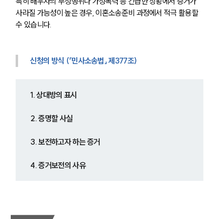
특히 배우자의 부정행위나 가정폭력 등 긴급한 상황에서 증거가 
사라질 가능성이 높은 경우, 이혼소송준비 과정에서 적극 활용할 
수 있습니다.
부소개
신청의 방식 (「민사소송법」 제377조)
부소개
대륜의 강점
1. 상대방의 표시
오시는 길
글로벌 파트너 로펌
2. 증명할 사실
고객의 소리
통합검색
AI대륜
3. 보전하고자 하는 증거
4. 증거보전의 사유
업무사례
이혼 주요 업무사례
사례분석/최신동향
이혼 법률정보
법률지식인