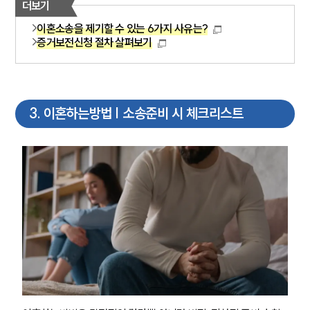
더보기
이혼소송·상담후기
이혼소송을 제기할 수 있는 6가지 사유는?
증거보전신청 절차 살펴보기
업무분야
업무
전체
3
.
이혼하는방법 | 소송준비 시 체크리스트
이혼 양육비계산기
상간자위자료계산기
구성원 소개
이혼전문변호사
소식/자료
언론보도
공지사항
법률 블로그