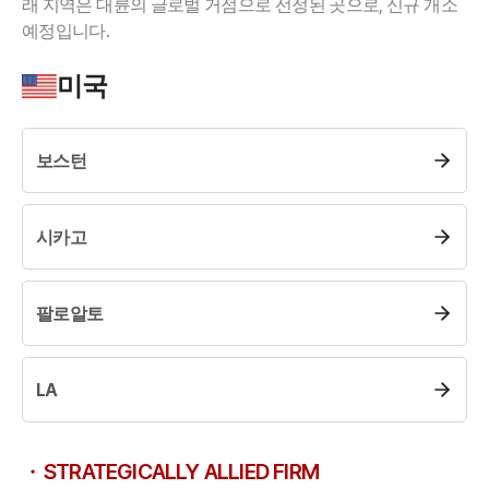
래 지역은 대륜의 글로벌 거점으로 선정된 곳으로, 신규 개소
업무사례
예정입니다.
이혼 주요 업무사례
미국
사례분석/최신동향
이혼 법률정보
법률지식인
보스턴
이혼소송·상담후기
업무분야
시카고
업무
전체
팔로알토
이혼 양육비계산기
상간자위자료계산기
LA
구성원 소개
이혼전문변호사
STRATEGICALLY ALLIED FIRM