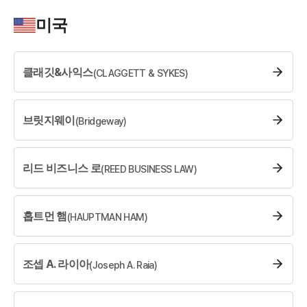
미국
소식/자료
언론보도
클래깃&사익스
(
CLAGGETT & SYKES
공지사항
)
법률 블로그
법률서식
뉴스레터/브로슈어
브릿지웨이
(
Bridgeway
)
세미나
리드 비즈니스 로
(
REED BUSINESS LAW
)
대륜법률상담예약
대륜법률상담예약
홉트먼 햄
(
HAUPTMAN HAM
)
조셉 A. 라이아
(
Joseph A. Raia
)