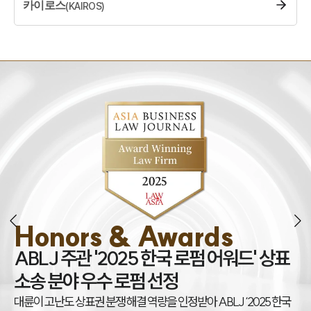
카이로스
(
KAIROS
)
Honors & Awards
조
ABLJ 주관 '2025 한국 로펌 어워드' 상표
권
소송 분야 우수 로펌 선정
대
대륜이 고난도 상표권 분쟁 해결 역량을 인정받아 ABLJ ‘2025 한국
아