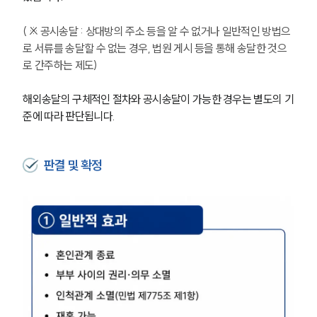
구성원 소개
( ※ 공시송달 : 상대방의 주소 등을 알 수 없거나 일반적인 방법으
이혼전문변호사
로 서류를 송달할 수 없는 경우, 법원 게시 등을 통해 송달한 것으
로 간주하는 제도)
소식/자료
해외송달의 구체적인 절차와 공시송달이 가능한 경우는 별도의 기
준에 따라 판단됩니다.
언론보도
공지사항
법률 블로그
법률서식
판결 및 확정
뉴스레터/브로슈어
세미나
대륜법률상담예약
대륜법률상담예약