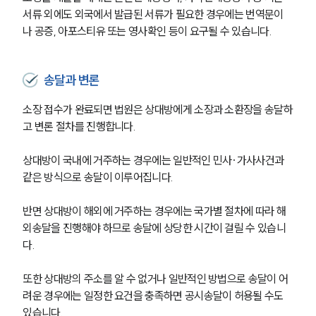
고객의 소리
서류 외에도 외국에서 발급된 서류가 필요한 경우에는 번역문이
통합검색
나 공증, 아포스티유 또는 영사확인 등이 요구될 수 있습니다.
AI대륜
업무사례
송달과 변론
이혼 주요 업무사례
소장 접수가 완료되면 법원은 상대방에게 소장과 소환장을 송달하
사례분석/최신동향
고 변론 절차를 진행합니다.
이혼 법률정보
법률지식인
상대방이 국내에 거주하는 경우에는 일반적인 민사·가사사건과 
이혼소송·상담후기
같은 방식으로 송달이 이루어집니다. 
업무분야
반면 상대방이 해외에 거주하는 경우에는 국가별 절차에 따라 해
외송달을 진행해야 하므로 송달에 상당한 시간이 걸릴 수 있습니
업무
다.
전체
이혼 양육비계산기
또한 상대방의 주소를 알 수 없거나 일반적인 방법으로 송달이 어
상간자위자료계산기
려운 경우에는 일정한 요건을 충족하면 공시송달이 허용될 수도 
있습니다.