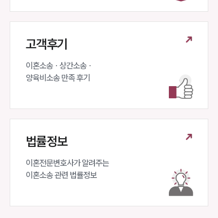
상간자위자료계산기
구성원 소개
고객후기
이혼전문변호사
이혼소송 · 상간소송 ·

양육비소송 만족 후기
소식/자료
언론보도
공지사항
법률 블로그
법률서식
법률정보
뉴스레터/브로슈어
세미나
이혼전문변호사가 알려주는 

이혼소송 관련 법률정보
대륜법률상담예약
대륜법률상담예약