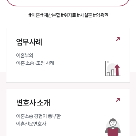
대륜의 강점
오시는 길
글로벌 파트너 로펌
#이혼
#재산분할
#위자료
#사실혼
#양육권
고객의 소리
통합검색
AI대륜
업무사례
업무사례
이혼부의 

이혼 주요 업무사례
이혼 소송·조정 사례
사례분석/최신동향
이혼 법률정보
법률지식인
이혼소송·상담후기
변호사 소개
업무분야
이혼소송 경험이 풍부한 

업무
이혼전문변호사 
전체
이혼 양육비계산기