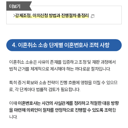
고객의 소리
더보기
통합검색
AI대륜
강제조정, 이의신청 방법과 진행절차 총정리
업무사례
이혼 주요 업무사례
4
.
이혼취소 소송 단계별 이혼변호사 조력 사항
사례분석/최신동향
이혼 법률정보
법률지식인
이혼취소 소송은 사유의 존재를 입증하고 조정 및 재판 과정에서 
이혼소송·상담후기
법적 근거를 체계적으로 제시해야 하는 까다로운 절차입니다.
특히 증거 확보와 소송 전략이 진행 흐름에 영향을 미칠 수 있으므
업무분야
로, 각 단계마다 법률적 검토가 필요합니다.
업무
전체
이때 
이혼변호사는 사건의 사실관계를 정리하고 적절한 대응 방향
이혼 양육비계산기
을 마련해 의뢰인이 절차를 안정적으로 진행할 수 있도록 조력
합
상간자위자료계산기
니다.