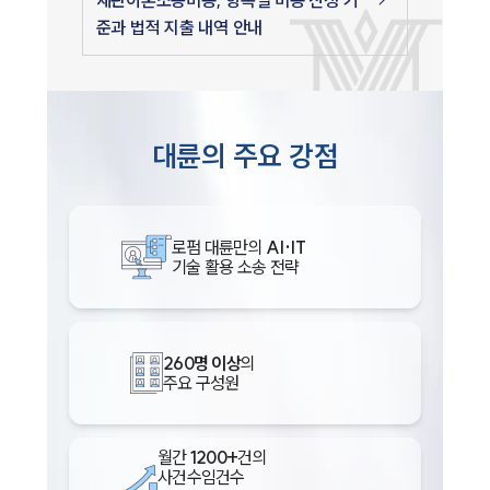
준과 법적 지출 내역 안내
대륜의 주요 강점
로펌 대륜만의
AI·IT
기술 활용 소송 전략
인재채용
만화로 보는 사례
260명 이상
의
주요 구성원
월간
1200+
건의
사건수임건수