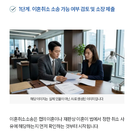
구성원 소개
1단계. 이혼취소 소송 가능 여부 검토 및 소장 제출
이혼전문변호사
소식/자료
언론보도
공지사항
법률 블로그
법률서식
뉴스레터/브로슈어
세미나
대륜법률상담예약
해당 이미지는  실제 인물이 아닌 AI로 생성된 이미지입니다.
대륜법률상담예약
이혼취소소송은 협의이혼이나 재판상 이혼이 법에서 정한 취소 사
유에 해당하는지 먼저 확인하는 것부터 시작됩니다.