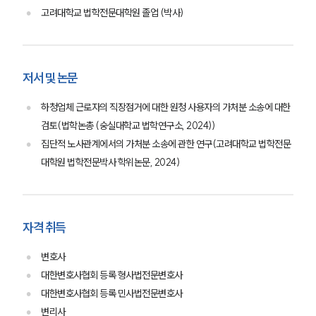
대륜의 강점
오시는 길
고려대학교 법학전문대학원 졸업 (박사)
글로벌 파트너 로펌
고객의 소리
통합검색
AI대륜
저서 및 논문
하청업체 근로자의 직장점거에 대한 원청 사용자의 가처분 소송에 대한
업무사례
검토(법학논총 (숭실대학교 법학연구소, 2024))
이혼 주요 업무사례
집단적 노사관계에서의 가처분 소송에 관한 연구(고려대학교 법학전문
사례분석/최신동향
대학원 법학전문박사 학위논문, 2024)
이혼 법률정보
법률지식인
이혼소송·상담후기
자격 취득
업무분야
변호사
업무
대한변호사협회 등록 형사법전문변호사
전체
대한변호사협회 등록 민사법전문변호사
이혼 양육비계산기
변리사