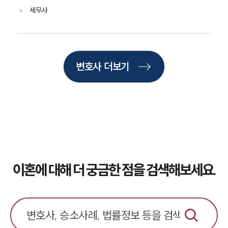
상간자위자료계산기
세무사
구성원 소개
이혼전문변호사
변호사 더보기
소식/자료
언론보도
공지사항
법률 블로그
법률서식
뉴스레터/브로슈어
세미나
이혼에 대해 더 궁금한 점을 검색해보세요.
대륜법률상담예약
대륜법률상담예약