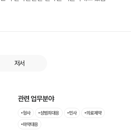
부소개
부소개
저서
대륜의 강점
오시는 길
글로벌 파트너 로펌
관련 업무분야
고객의 소리
형사
성범죄대응
민사
의료제약
통합검색
마약대응
AI대륜