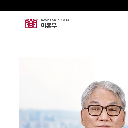
여상원
Senior Partner Attorney