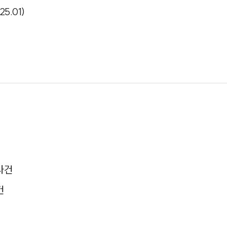
5.01)
사건
건