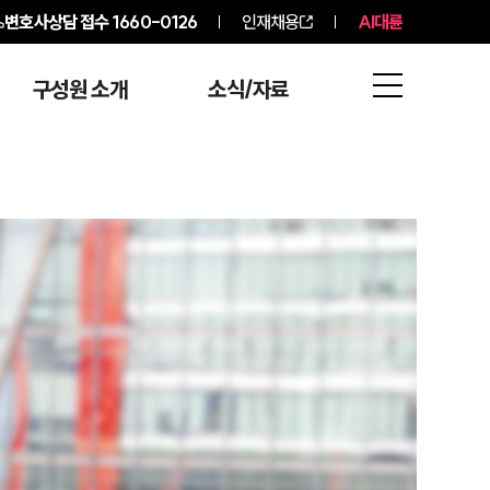
변호사상담 접수
1660-0126
인재채용
AI대륜
구성원 소개
소식/자료