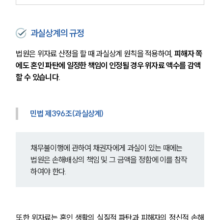
통합검색
AI대륜
과실상계의 규정
업무사례
법원은 위자료 산정을 할 때 과실상계 원칙을 적용하여, 
피해자 쪽
에도 혼인 파탄에 일정한 책임이 인정될 경우 위자료 액수를 감액
이혼 주요 업무사례
할 수 있습니다.
사례분석/최신동향
이혼 법률정보
법률지식인
이혼소송·상담후기
민법 제396조(과실상계) 
업무분야
채무불이행에 관하여 채권자에게 과실이 있는 때에는 
법원은 손해배상의 책임 및 그 금액을 정함에 이를 참작
업무
전체
하여야 한다.
이혼 양육비계산기
상간자위자료계산기
또한 위자료는 혼인 생활의 실질적 파탄과 피해자의 정신적 손해