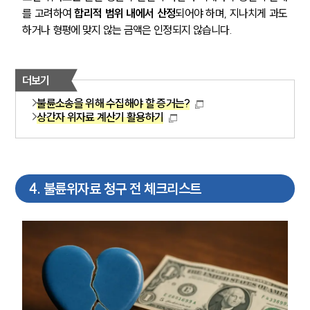
구성원 소개
를 고려하여 
합리적 범위 내에서 산정
되어야 하며, 지나치게 과도
하거나 형평에 맞지 않는 금액은 인정되지 않습니다.
이혼전문변호사
소식/자료
더보기
불륜소송을 위해 수집해야 할 증거는?
언론보도
상간자 위자료 계산기 활용하기
공지사항
법률 블로그
법률서식
뉴스레터/브로슈어
세미나
4
.
불륜위자료 청구 전 체크리스트
대륜법률상담예약
대륜법률상담예약