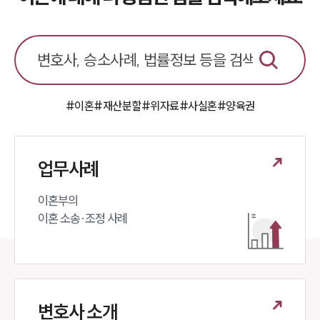
#이혼
#재산분할
#위자료
#사실혼
#양육권
업무사례
이혼부의 

이혼 소송·조정 사례
변호사 소개