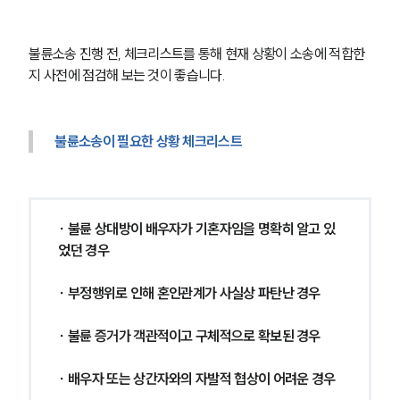
언론보도
공지사항
불륜소송 진행 전, 체크리스트를 통해 현재 상황이 소송에 적합한
법률 블로그
지 사전에 점검해 보는 것이 좋습니다.
법률서식
뉴스레터/브로슈어
세미나
불륜소송이 필요한 상황 체크리스트
대륜법률상담예약
대륜법률상담예약
∙ 불륜 상대방이 배우자가 기혼자임을 명확히 알고 있
었던 경우
∙ 부정행위로 인해 혼인관계가 사실상 파탄난 경우
∙ 불륜 증거가 객관적이고 구체적으로 확보된 경우
∙ 배우자 또는 상간자와의 자발적 협상이 어려운 경우