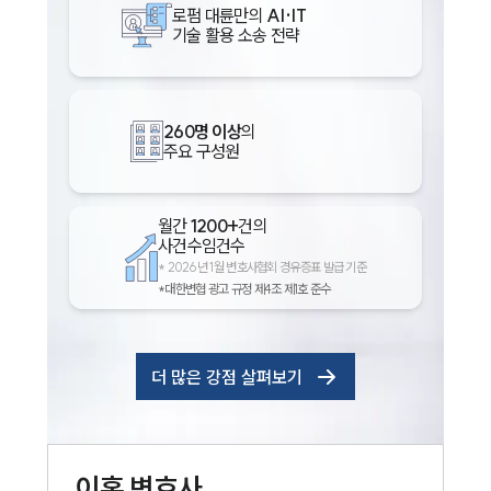
로펌 대륜만의
AI·IT
기술 활용 소송 전략
260명 이상
의
주요 구성원
월간
1200+
건의
사건수임건수
*
2026년 1월 변호사협회 경유증표 발급 기준
*대한변협 광고 규정 제4조 제1호 준수
더 많은 강점 살펴보기
이혼
변호사