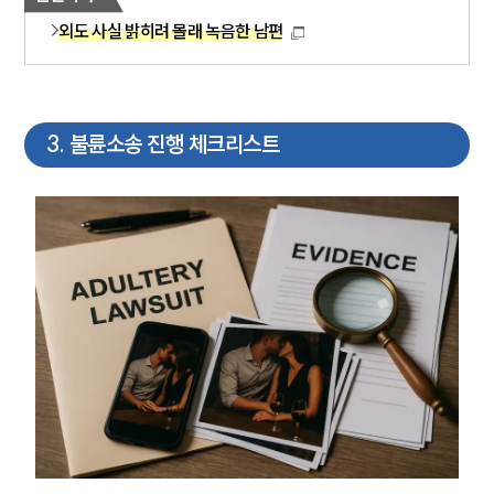
이혼 주요 업무사례
외도 사실 밝히려 몰래 녹음한 남편
사례분석/최신동향
이혼 법률정보
법률지식인
이혼소송·상담후기
3
.
불륜소송 진행 체크리스트
업무분야
업무
전체
이혼 양육비계산기
상간자위자료계산기
구성원 소개
이혼전문변호사
소식/자료