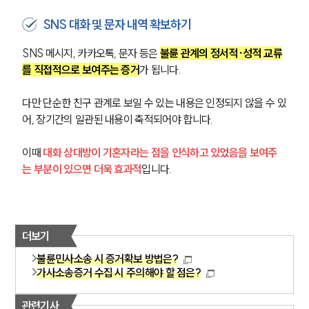
SNS 대화 및 문자 내역 확보하기
SNS 메시지, 카카오톡, 문자 등은 
불륜 관계의 정서적·성적 교류
를 직접적으로 보여주는 증거
가 됩니다.
다만 단순한 친구 관계로 보일 수 있는 내용은 인정되지 않을 수 있
어, 장기간의 일관된 내용이 축적되어야 합니다. 
부소개
이때 
대화 상대방이 기혼자라는 점을 인식하고 있었음을 보여주
부소개
는 부분이 있으면 더욱 효과적
입니다.
대륜의 강점
오시는 길
글로벌 파트너 로펌
고객의 소리
통합검색
더보기
AI대륜
불륜민사소송 시 증거확보 방법은?
가사소송증거 수집 시 주의해야 할 점은?
업무사례
관련기사