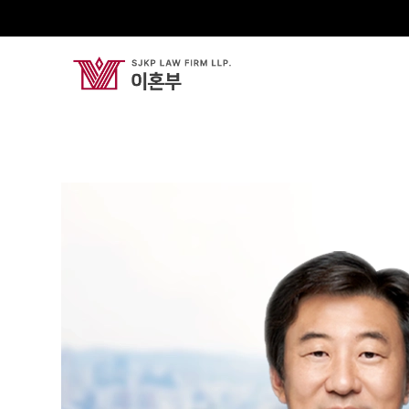
김낙형
Senior Partner Attorney