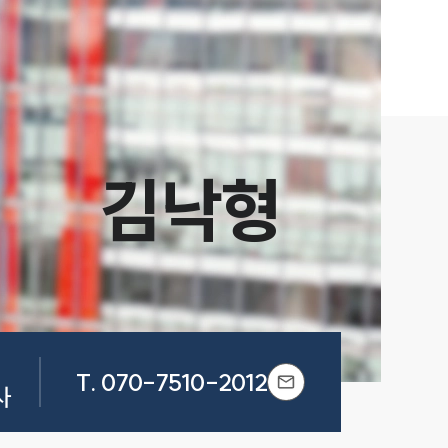
김낙형
T.
070-7510-2012
사