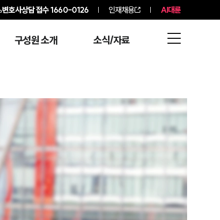
변호사상담 접수
1660-0126
인재채용
AI대륜
구성원 소개
소식/자료