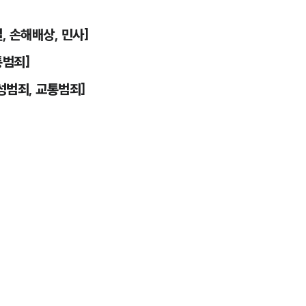
, 손해배상, 민사]
통범죄]
성범죄, 교통범죄]