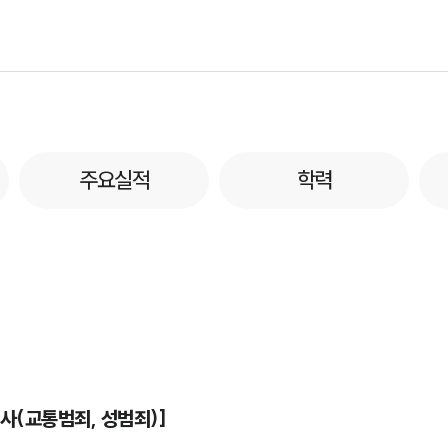
주요실적
학력
사(교통범죄, 성범죄)]