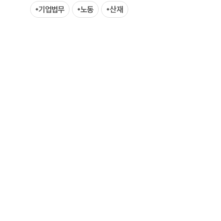
기업법무
노동
산재
업무사례
이혼 주요 업무사례
사례분석/최신동향
이혼 법률정보
법률지식인
이혼소송·상담후기
업무분야
업무
전체