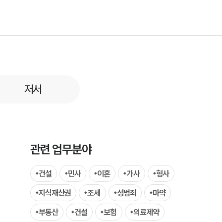
부소개
저서
부소개
대륜의 강점
오시는 길
관련 업무분야
글로벌 파트너 로펌
건설
민사
이혼
가사
형사
고객의 소리
지식재산권
조세
성범죄
마약
통합검색
부동산
건설
보험
의료제약
AI대륜