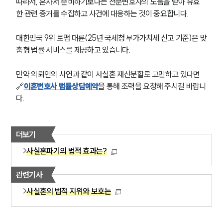
따라서, 혼자서 준비하기보다는 전문변호사의 도움을 받아 유효
부소개
한 관련 증거를 수집하고 사건에 대응하는 것이 중요합니다.
대륜의 강점
오시는 길
대한민국 9위 로펌 대륜(25년 국세청 부가가치세 신고 기준)은 맞
글로벌 파트너 로펌
춤형 법률 서비스를 제공하고 있습니다.
고객의 소리
통합검색
AI대륜
만약 의뢰인의 사연과 같이 사실혼 재산분할로 고민하고 있다면 
🔗
이혼변호사 법률상담예약
을 통해 조력을 요청해 주시길 바랍니
다.
업무사례
이혼 주요 업무사례
사례분석/최신동향
더보기
이혼 법률정보
사실혼파기의 법적 효과는?
법률지식인
이혼소송·상담후기
관련기사
사실혼의 법적 지위와 보호는
업무분야
업무