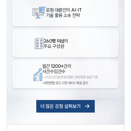
로펌 대륜만의
AI·IT
기술 활용 소송 전략
260명 이상
의
주요 구성원
월간
1200+
건의
사건수임건수
*
2026년 1월 변호사협회 경유증표 발급 기준
*대한변협 광고 규정 제4조 제1호 준수
더 많은 강점 살펴보기