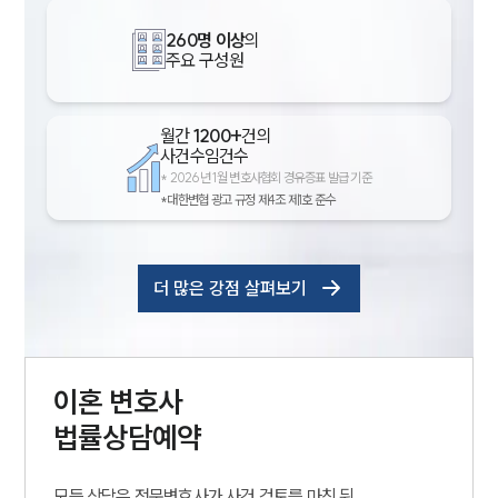
260명 이상
의
주요 구성원
월간
1200+
건의
사건수임건수
*
2026년 1월 변호사협회 경유증표 발급 기준
*대한변협 광고 규정 제4조 제1호 준수
더 많은 강점 살펴보기
이혼
변호사
법률상담예약
모든 상담은 전문변호사가 사건 검토를 마친 뒤