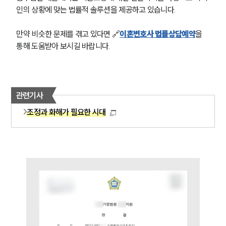
오시는 길
인의 상황에 맞는 법률적 솔루션을 제공하고 있습니다.
글로벌 파트너 로펌
고객의 소리
만약 비슷한 문제를 겪고 있다면 🔗
이혼변호사 법률상담예약
을 
통합검색
통해 도움받아 보시길 바랍니다.
AI대륜
업무사례
관련기사
이혼 주요 업무사례
사례분석/최신동향
조정과 화해가 필요한 시대
이혼 법률정보
법률지식인
이혼소송·상담후기
업무분야
업무
전체
이혼 양육비계산기
상간자위자료계산기