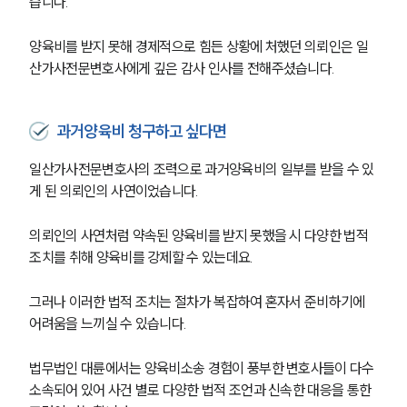
습니다.
부소개
대륜의 강점
오시는 길
양육비를 받지 못해 경제적으로 힘든 상황에 처했던 의뢰인은 일
글로벌 파트너 로펌
산가사전문변호사에게 깊은 감사 인사를 전해주셨습니다.
고객의 소리
통합검색
AI대륜
과거양육비 청구하고 싶다면
업무사례
일산가사전문변호사의 조력으로 과거양육비의 일부를 받을 수 있
게 된 의뢰인의 사연이었습니다.
이혼 주요 업무사례
사례분석/최신동향
의뢰인의 사연처럼 약속된 양육비를 받지 못했을 시 다양한 법적 
이혼 법률정보
조치를 취해 양육비를 강제할 수 있는데요.
법률지식인
이혼소송·상담후기
그러나 이러한 법적 조치는 절차가 복잡하여 혼자서 준비하기에 
어려움을 느끼실 수 있습니다.
업무분야
법무법인 대륜에서는 양육비소송 경험이 풍부한 변호사들이 다수 
업무
소속되어 있어 사건 별로 다양한 법적 조언과 신속한 대응을 통한 
전체