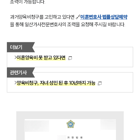
조력이 가능합니다.
이혼 양육비계산기
상간자위자료계산기
과거양육비청구를 고민하고 있다면 🔗
이혼변호사 법률상담예약
을 통해 일산가사전문변호사의 조력을 요청해 주시길 바랍니다.
구성원 소개
이혼전문변호사
더보기
이혼양육비 못 받고 있다면
소식/자료
관련기사
언론보도
공지사항
양육비청구, 자녀 성인 된 후 10년까지 가능
법률 블로그
법률서식
뉴스레터/브로슈어
세미나
대륜법률상담예약