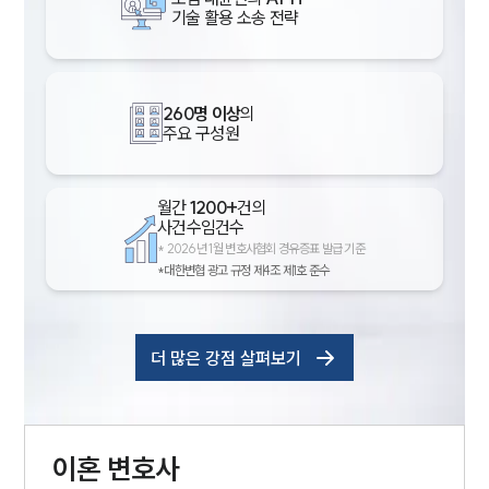
기술 활용 소송 전략
260명 이상
의
주요 구성원
월간
1200+
건의
사건수임건수
*
2026년 1월 변호사협회 경유증표 발급 기준
*대한변협 광고 규정 제4조 제1호 준수
더 많은 강점 살펴보기
이혼
변호사