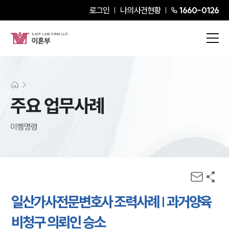
로그인
나의사건현황
1660-0126
주요 업무사례
이행명령
일산가사전문변호사 조력사례 | 과거양육
비청구 의뢰인 승소