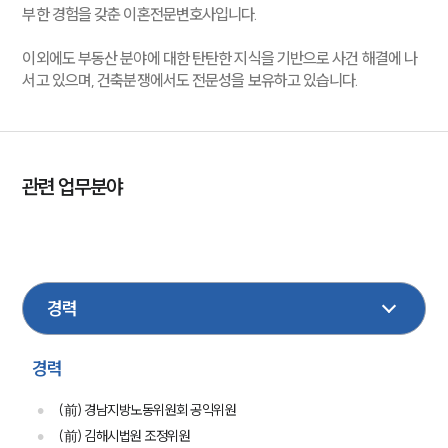
부한 경험을 갖춘 이혼전문변호사입니다.
이외에도 부동산 분야에 대한 탄탄한 지식을 기반으로 사건 해결에 나
서고 있으며, 건축분쟁에서도 전문성을 보유하고 있습니다.
관련 업무분야
노동
산재
민사
손해배상
부동산
이혼
금융
형사
성범죄
가사
보험
건설
경력
(前) 경남지방노동위원회 공익위원
(前) 김해시법원 조정위원