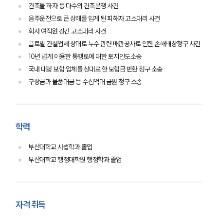
건축물 하자 등 다수의 건축분쟁 사건
음주운전으로 큰 상해를 입게 된 피해자 고소대리 사건
회사 여직원 강간 고소대리 사건
글로벌 건설업체 상대로 누수 관련 배관공사로 인한 손해배상청구 사건
10년 넘게 이용한 통행로에 대한 토지인도소송
국내 대형 보험 업체를 상대로 한 보험금 반환 청구 소송
부소개
구상금과 물품대금 등 수십억대 금원 청구 소송
부소개
대륜의 강점
오시는 길
학력
글로벌 파트너 로펌
고객의 소리
통합검색
부산대학교 사법학과 졸업
AI대륜
부산대학교 행정대학원 행정학과 졸업
업무사례
자격 취득
이혼 주요 업무사례
사례분석/최신동향