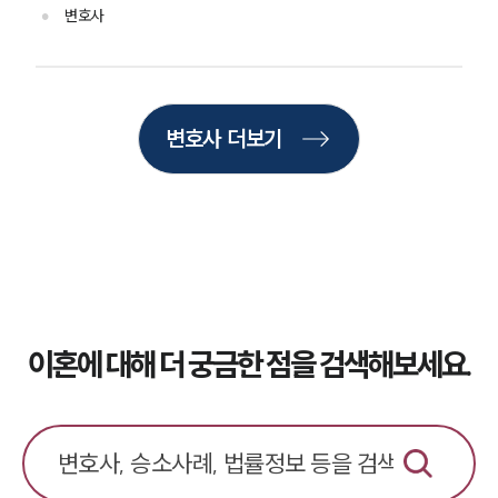
이혼 법률정보
변호사
법률지식인
이혼소송·상담후기
업무분야
변호사 더보기
업무
전체
이혼 양육비계산기
상간자위자료계산기
구성원 소개
이혼에 대해 더 궁금한 점을 검색해보세요.
이혼전문변호사
소식/자료
언론보도