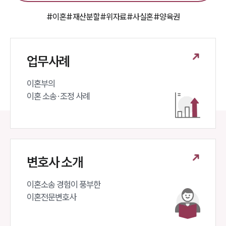
공지사항
법률 블로그
#이혼
#재산분할
#위자료
#사실혼
#양육권
법률서식
뉴스레터/브로슈어
세미나
업무사례
대륜법률상담예약
이혼부의 

이혼 소송·조정 사례
대륜법률상담예약
변호사 소개
이혼소송 경험이 풍부한 

이혼전문변호사 