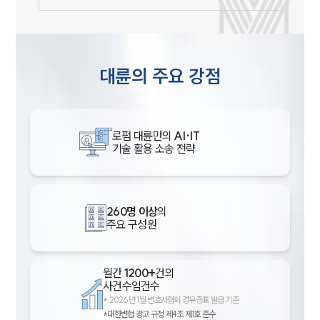
대륜의 주요 강점
로펌 대륜만의
AI·IT
기술 활용 소송 전략
260명 이상
의
주요 구성원
월간
1200+
건의
사건수임건수
*
2026년 1월 변호사협회 경유증표 발급 기준
*대한변협 광고 규정 제4조 제1호 준수