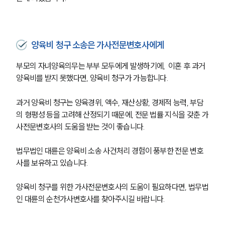
부소개
양육비 청구 소송은 가사전문변호사에게
부소개
대륜의 강점
부모의 자녀양육의무는 부부 모두에게 발생하기에,  이혼 후 과거 
오시는 길
양육비를 받지 못했다면, 양육비 청구가 가능합니다.
글로벌 파트너 로펌
고객의 소리
통합검색
과거 양육비 청구는 양육경위, 액수, 재산상황, 경제적 능력, 부담
AI대륜
의 형평성 등을 고려해 산정되기 때문에, 전문 법률 지식을 갖춘 가
사전문변호사의 도움을 받는 것이 좋습니다. 
업무사례
법무법인 대륜은 양육비 소송 사건처리 경험이 풍부한 전문 변호
이혼 주요 업무사례
사를 보유하고 있습니다. 
사례분석/최신동향
이혼 법률정보
양육비 청구를 위한 가사전문변호사의 도움이 필요하다면, 법무법
법률지식인
인 대륜의 순천가사변호사를 찾아주시길 바랍니다. 
이혼소송·상담후기