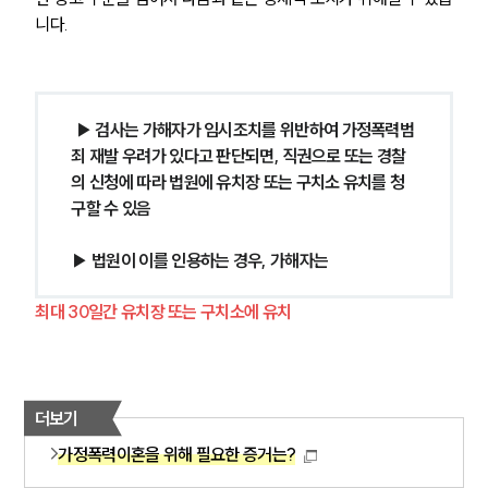
고객의 소리
니다.
통합검색
AI대륜
업무사례
▶ 검사는 가해자가 임시조치를 위반하여 가정폭력범
죄 재발 우려가 있다고 판단되면, 직권으로 또는 경찰
이혼 주요 업무사례
의 신청에 따라 법원에 유치장 또는 구치소 유치를 청
사례분석/최신동향
구할 수 있음 
이혼 법률정보
법률지식인
이혼소송·상담후기
▶ 법원이 이를 인용하는 경우, 가해자는 
최대 30일간 유치장 또는 구치소에 유치
업무분야
업무
전체
이혼 양육비계산기
더보기
상간자위자료계산기
가정폭력이혼을 위해 필요한 증거는?