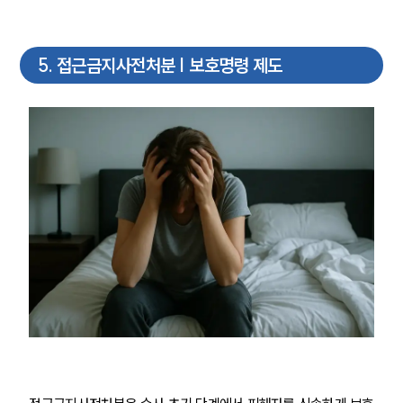
구성원 소개
이혼전문변호사
5
.
접근금지사전처분 | 보호명령 제도
소식/자료
언론보도
공지사항
법률 블로그
법률서식
뉴스레터/브로슈어
세미나
대륜법률상담예약
대륜법률상담예약