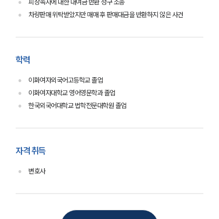
피상속자에 대한 대여금 반환 청구 소송
차량판매 위탁받았지만 매매 후 판매대금을 반환하지 않은 사건
부소개
학력
부소개
대륜의 강점
이화여자외국어고등학교 졸업
오시는 길
이화여자대학교 영어영문학과 졸업
글로벌 파트너 로펌
한국외국어대학교 법학전문대학원 졸업
고객의 소리
통합검색
AI대륜
자격 취득
업무사례
변호사
이혼 주요 업무사례
사례분석/최신동향
이혼 법률정보
법률지식인