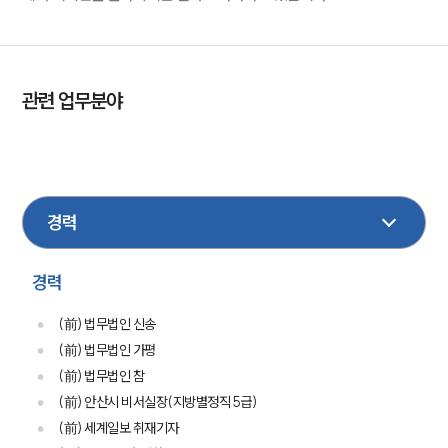
관련 업무분야
민사
손해배상
이혼
형사
성범죄
금융
행정
상속
가사
기업법무
경력
(前) 법무법인 신송
(前) 법무법인 가평
(前) 법무법인 참
(前) 안산시 비서실장(지방별정직 5급)
(前) 세계일보 취재기자