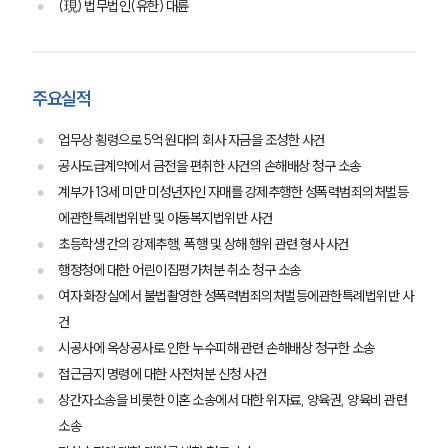
(現) 법무법인(유한) 대륜
주요실적
업무상 횡령으로 5억 원대의 회사 자금을 조성한 사건
공사도급계약에서 금전을 편취한 사건의 손해배상 청구 소송
계부가 13세 미만 미성년자인 자매를 강제추행한 성폭력범죄의처벌등
에관한특례법위반 및 아동복지법위반 사건
초등학생 간의 강제추행, 폭행 및 상해 행위 관련 형사 사건
행정청에 대한 어린이집평가처분 취소 청구 소송
여자 화장실에서 불법촬영한 성폭력범죄의처벌등에관한특례법위반 사
건
시공사에 옥상공사로 인한 누수피해 관련 손해배상 청구한 소송
접근금지 명령에 대한 사전처분 신청 사건
상간자소송을 비롯한 이혼 소송에서 대한 위자료, 양육권, 양육비 관련
소송