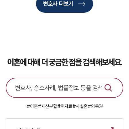
이혼소송·상담후기
변호사 더보기
업무분야
업무
전체
이혼 양육비계산기
상간자위자료계산기
이혼에 대해 더 궁금한 점을 검색해보세요.
구성원 소개
이혼전문변호사
소식/자료
#이혼
#재산분할
#위자료
#사실혼
#양육권
언론보도
공지사항
법률 블로그
법률서식