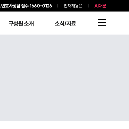
변호사상담 접수
1660-0126
인재채용
AI대륜
구성원 소개
소식/자료