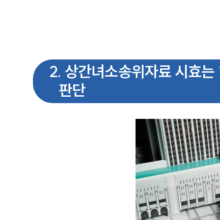
2
.
상간녀소송위자료 시효는 
판단