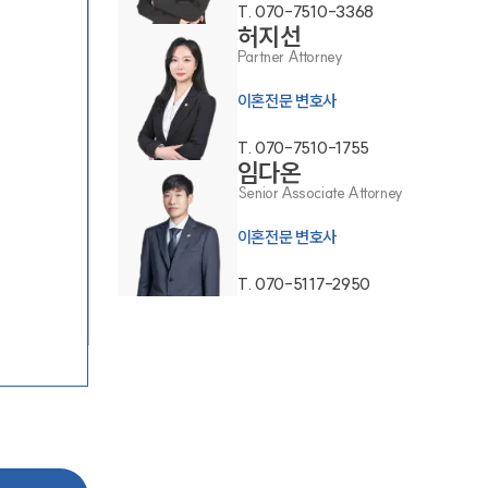
T.
070-7510-3368
허지선
Partner Attorney
이혼전문 변호사
T.
070-7510-1755
부소개
임다온
Senior Associate Attorney
부소개
이혼전문 변호사
대륜의 강점
T.
070-5117-2950
오시는 길
글로벌 파트너 로펌
고객의 소리
통합검색
AI대륜