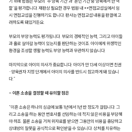
기 위해 법원은 부모의 ‘주 양육 기간’과 ‘혼인 기간 중 양육에서 한 역
할’을 평가합니다. 재판상 필요한 경우 법원 내 **면접교섭실에서 임
시 면접교섭을 진행하기도 합니다. 판사는 면접교섭 내용을 판결에 고
려하도록 돼있거든요.
부모의 부양 능력도 평가됩니다. 부모의 경제적인 능력, 그리고 아이들
과 홀로 살아갈 능력이 있는지를 판단하는 것이죠. 아이에게 위생적인
환경을 조성할 생활 능력도 부양 능력과 무관하지 않습니다.
부소개
마지막으로 아이의 의사가 중요합니다. 아이가 만 13세 이상이면 친권
부소개
·양육권자 지정 단계에서 아이의 의사를 반드시 참고하게 돼 있습니
대륜의 강점
다.”
오시는 길
글로벌 파트너 로펌
- 이혼 소송을 결정할 때 유의할 점은
고객의 소리
통합검색
AI대륜
“이혼 소송은 하나의 심급에 보통 1년에서 1년 반 정도가 걸립니다. 그
리고 소송을 하는 동안 변호사를 선임하는 데 적지 않은 비용을 부담해
야 하죠. 물론 소송을 거쳐 위자료를 받으면 그동안의 비용을 충당하고
업무사례
상대방의 잘못을 공식적으로 확인받을 수 있습니다. 상처를 치유하는