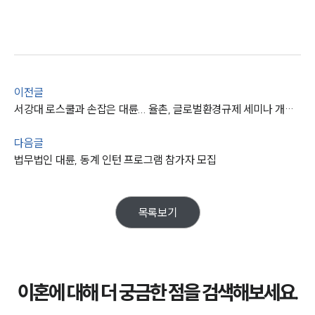
언론보도
공지사항
법률 블로그
법률서식
뉴스레터/브로슈어
세미나
이전글
서강대 로스쿨과 손잡은 대륜... 율촌, 글로벌환경규제 세미나 개최 [로앤비즈 브리핑]
대륜법률상담예약
다음글
법무법인 대륜, 동계 인턴 프로그램 참가자 모집
대륜법률상담예약
목록보기
이혼에 대해 더 궁금한 점을 검색해보세요.