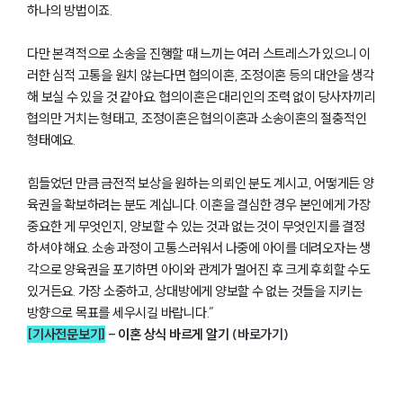
하나의 방법이죠.
이혼 주요 업무사례
사례분석/최신동향
이혼 법률정보
다만 본격적으로 소송을 진행할 때 느끼는 여러 스트레스가 있으니 이
법률지식인
러한 심적 고통을 원치 않는다면 협의이혼, 조정이혼 등의 대안을 생각
이혼소송·상담후기
해 보실 수 있을 것 같아요. 협의이혼은 대리인의 조력 없이 당사자끼리
협의만 거치는 형태고, 조정이혼은 협의이혼과 소송이혼의 절충적인
업무분야
형태예요.
업무
힘들었던 만큼 금전적 보상을 원하는 의뢰인 분도 계시고, 어떻게든 양
전체
육권을 확보하려는 분도 계십니다. 이혼을 결심한 경우 본인에게 가장
이혼 양육비계산기
중요한 게 무엇인지, 양보할 수 있는 것과 없는 것이 무엇인지를 결정
상간자위자료계산기
하셔야 해요. 소송 과정이 고통스러워서 나중에 아이를 데려오자는 생
각으로 양육권을 포기하면 아이와 관계가 멀어진 후 크게 후회할 수도
구성원 소개
있거든요. 가장 소중하고, 상대방에게 양보할 수 없는 것들을 지키는
방향으로 목표를 세우시길 바랍니다.”
이혼전문변호사
[기사전문보기]
-
이혼 상식 바르게 알기
(바로가기)
소식/자료