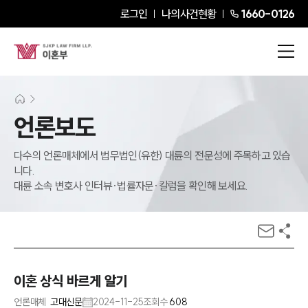
로그인
나의사건현황
1660-0126
언론보도
다수의 언론매체에서 법무법인(유한) 대륜의 전문성에 주목하고 있습
니다.
대륜 소속 변호사 인터뷰·법률자문·칼럼을 확인해 보세요.
이혼 상식 바르게 알기
언론매체
고대신문
2024-11-25
조회수
608