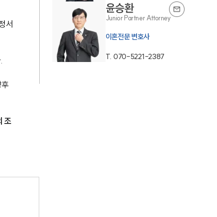
윤승환
Junior Partner Attorney
 정서
업무사례
이혼전문 변호사
이혼 주요 업무사례
T.
070-5221-2387
.
사례분석/최신동향
후 
이혼 법률정보
법률지식인
 조
이혼소송·상담후기
업무분야
업무
전체