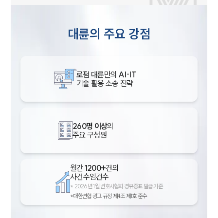
대륜의 주요 강점
로펌 대륜만의
AI·IT
기술 활용 소송 전략
260명 이상
의
주요 구성원
월간
1200+
건의
사건수임건수
*
2026년 1월 변호사협회 경유증표 발급 기준
*대한변협 광고 규정 제4조 제1호 준수