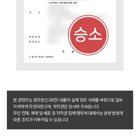
업무분야
업무
전체
이혼 양육비계산기
상간자위자료계산기
구성원 소개
이혼전문변호사
소식/자료
본 콘텐츠는 법무법인(유한) 대륜의 실제 업무 사례를 바탕으로 일부
언론보도
공지사항
각색하여 작성되었으며, 저작권은 당사에 귀속됩니다.
법률 블로그
무단 전재, 복제 및 배포 등 저작권 침해 행위에 대해서는 관련 법령에
법률서식
따른 조치가 이루어질 수 있습니다.
뉴스레터/브로슈어
세미나