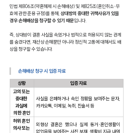
고객의 소리
민법 제806조(약혼해제 시 손해배상) 및 제825조(혼인취소·무
통합검색
효에 관한 준용 규정)를 통해, 
상대방의 중대한 귀책사유가 있을 
AI대륜
경우 손해배상을 청구할 수 있기 때문
입니다.
업무사례
즉, 상대방이 결혼 사실을 속였거나 법적으로 허용되지 않는 관계
를 숨겼다면, 재산상 손해뿐만 아니라 정신적 고통에 대해서도 배
이혼 주요 업무사례
상을 청구할 수 있습니다.
사례분석/최신동향
이혼 법률정보
법률지식인
이혼소송·상담후기
손해배상 청구 시 입증 자료
상황
입증 자료
업무분야
고의 또는 
중대한 
사실을 은폐하거나 속인 정황을 보여주는 문자, 
업무
과실에 
카카오톡, 이메일, 녹취, 진술서 등
전체
이혼 양육비계산기
의한 혼인
상간자위자료계산기
허위 혼인 
외형상 결혼은 했으나 실제 동거·혼인생활이 
의사 또는 
없었음을 보여주는 사진 부재, 생활비 지급 내역 