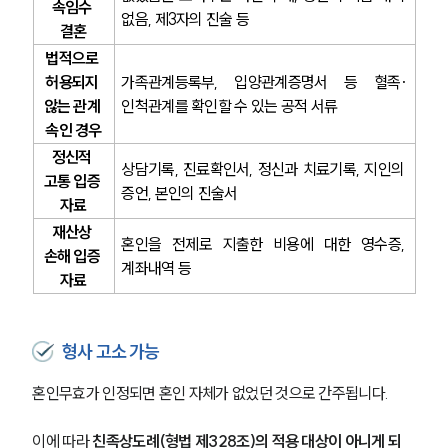
속임수 
구성원 소개
없음, 제3자의 진술 등
결혼
법적으로 
이혼전문변호사
허용되지 
가족관계등록부, 입양관계증명서 등 혈족·
않는 관계 
인척관계를 확인할 수 있는 공적 서류
소식/자료
속인 경우
정신적 
언론보도
상담기록, 진료확인서, 정신과 치료기록, 지인의 
고통 입증 
공지사항
증언, 본인의 진술서
자료
법률 블로그
법률서식
재산상 
혼인을 전제로 지출한 비용에 대한 영수증, 
뉴스레터/브로슈어
손해 입증 
세미나
계좌내역 등
자료
대륜법률상담예약
형사 고소 가능
대륜법률상담예약
혼인무효가 인정되면 혼인 자체가 없었던 것으로 간주됩니다.
이에 따라 
친족상도례(형법 제328조)의 적용 대상이 아니게 되