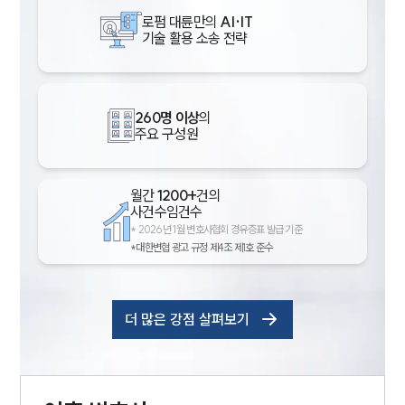
로펌 대륜만의
AI·IT
기술 활용 소송 전략
260명 이상
의
주요 구성원
월간
1200+
건의
사건수임건수
*
2026년 1월 변호사협회 경유증표 발급 기준
*대한변협 광고 규정 제4조 제1호 준수
더 많은 강점 살펴보기