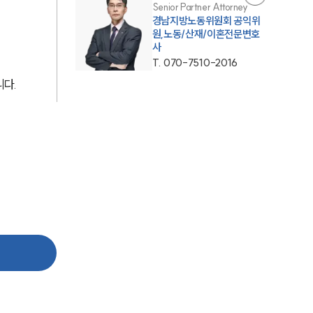
Senior Partner Attorney
경남지방노동위원회 공익위
원,노동/산재/이혼전문변호
업무사례
사
T.
070-7510-2016
이혼 주요 업무사례
다. 
사례분석/최신동향
이혼 법률정보
법률지식인
이혼소송·상담후기
업무분야
업무
전체