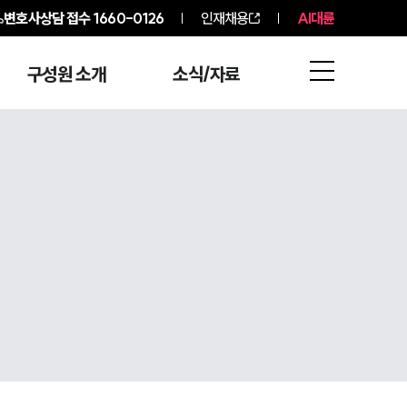
변호사상담 접수
1660-0126
인재채용
AI대륜
구성원 소개
소식/자료