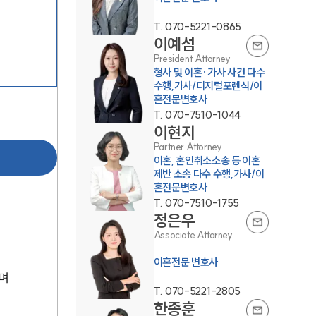
T.
070-5221-0865
이예섬
President Attorney
형사 및 이혼·가사 사건 다수
수행,가사/디지털포렌식/이
혼전문변호사
부소개
T.
070-7510-1044
이현지
부소개
Partner Attorney
이혼, 혼인취소소송 등 이혼
대륜의 강점
제반 소송 다수 수행,가사/이
혼전문변호사
오시는 길
T.
070-7510-1755
정은우
글로벌 파트너 로펌
Associate Attorney
고객의 소리
이혼전문 변호사
며 
통합검색
T.
070-5221-2805
한종훈
AI대륜