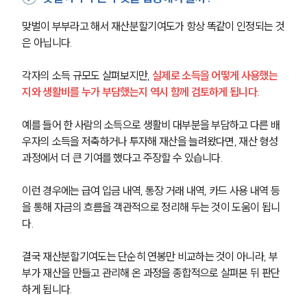
구성원 소개
맞벌이 부부라고 해서 재산분할기여도가 항상 똑같이 인정되는 것
이혼전문변호사
은 아닙니다.
각자의 소득 규모도 살펴보지만, 
실제로 소득을 어떻게 사용했는
소식/자료
지와 생활비를 누가 부담했는지 역시 함께 검토하게 됩니다.
언론보도
예를 들어 한 사람의 소득으로 생활비 대부분을 부담하고 다른 배
공지사항
우자의 소득을 저축하거나 투자해 재산을 늘려왔다면, 재산 형성 
법률 블로그
법률서식
과정에서 더 큰 기여를 했다고 주장할 수 있습니다.
뉴스레터/브로슈어
세미나
이런 경우에는 급여 입금 내역, 통장 거래 내역, 카드 사용 내역 등
을 통해 자금의 흐름을 객관적으로 정리해 두는 것이 도움이 됩니
다. 
대륜법률상담예약
결국 재산분할기여도는 단순히 연봉만 비교하는 것이 아니라, 부
대륜법률상담예약
부가 재산을 만들고 관리해 온 과정을 종합적으로 살펴본 뒤 판단
하게 됩니다.