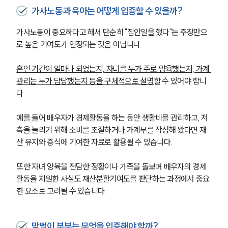
고객의 소리
가사노동과 육아는 어떻게 입증할 수 있을까?
통합검색
AI대륜
가사노동이 중요하다고 해서 단순히 "집안일을 했다"는 주장만으
로 높은 기여도가 인정되는 것은 아닙니다.
업무사례
혼인 기간이 얼마나 되었는지, 자녀를 누가 주로 양육했는지, 가계 
이혼 주요 업무사례
관리는 누가 담당했는지 등을 구체적으로 설명
할 수 있어야 합니
사례분석/최신동향
다.
이혼 법률정보
법률지식인
이혼소송·상담후기
예를 들어 배우자가 경제활동을 하는 동안 생활비를 관리하고, 저
축을 늘리기 위해 소비를 조절하거나 가계부를 작성해 왔다면 재
산 유지와 증식에 기여한 자료로 활용될 수 있습니다.
업무분야
또한 자녀 양육을 전담한 정황이나 가족을 돌보며 배우자의 경제
업무
활동을 지원한 사실도 재산분할기여도를 판단하는 과정에서 중요
전체
한 요소로 고려될 수 있습니다.
이혼 양육비계산기
상간자위자료계산기
맞벌이 부부는 무엇을 입증해야 할까?