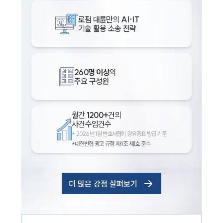
로펌 대륜만의
AI·IT
기술 활용 소송 전략
260명 이상
의
주요 구성원
월간
1200+
건의
사건수임건수
*
2026년 1월 변호사협회 경유증표 발급 기준
*대한변협 광고 규정 제4조 제1호 준수
더 많은 강점 살펴보기