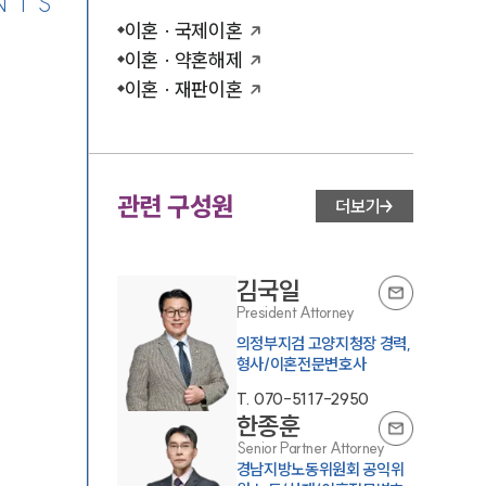
NTS
이혼 · 국제이혼
이혼 · 약혼해제
이혼 · 재판이혼
관련 구성원
더보기
김국일
President Attorney
의정부지검 고양지청장 경력,
형사/이혼전문변호사
T.
070-5117-2950
한종훈
Senior Partner Attorney
경남지방노동위원회 공익위