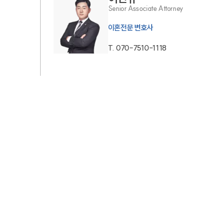
Senior Associate Attorney
업무사례
이혼전문 변호사
T.
070-7510-1118
이혼 주요 업무사례
사례분석/최신동향
이혼 법률정보
법률지식인
이혼소송·상담후기
 
업무분야
업무
전체