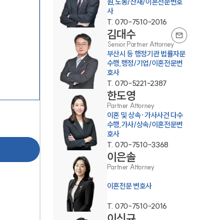
원,노동/산재/이혼전문변호
사
T.
070-7510-2016
김대수
Senior Partner Attorney
부산시 등 행정기관 법률자문
수행,행정/기업/이혼전문변
호사
부소개
T.
070-5221-2387
한도영
부소개
Partner Attorney
이혼 및 상속·가사사건 다수
대륜의 강점
수행,가사/상속/이혼전문변
호사
오시는 길
T.
070-7510-3368
이은솔
글로벌 파트너 로펌
Partner Attorney
고객의 소리
이혼전문 변호사
통합검색
T.
070-7510-2016
AI대륜
이신규