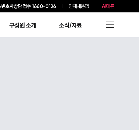
변호사상담 접수
1660-0126
인재채용
AI대륜
구성원 소개
소식/자료