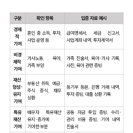
구분
확인 항목
입증 자료 예시
경제
혼인 중 소득, 투자, 
급여명세서, 세금 신고서, 
적 
사업 운영 등
사업계좌 내역, 투자계약서
기여
비경
가사노동, 육아, 
가족 진술서, 육아·가사 기록, 
제적 
가족 부양
사진, 육아 관련 증빙
기여
재산 
부동산 취득, 예금·
형성·
등기부 등본, 은행 거래 내역, 
주식 증식, 채무 
유지 
투자 증빙, 대출 상환 기록
상환
기여
특유
배우자 특유재산 
공동 자금 투입 증빙, 수리·
재산 
유지·증가에 
관리 비용 증빙, 기여 내역 
기여
기여한 부분
진술서