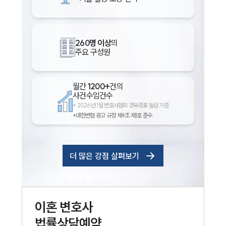
260명 이상
의
주요 구성원
월간
1200+
건의
사건수임건수
*
2026년 1월 변호사협회 경유증표 발급 기준
*대한변협 광고 규정 제4조 제1호 준수
더 많은 강점 살펴보기
이혼
변호사
법률상담예약