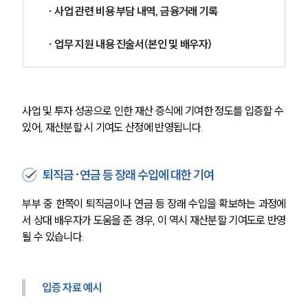
고객의 소리
 ∙ 사업 관련 비용 부담 내역, 금융거래 기록
통합검색
AI대륜
 ∙ 업무 지원 내용 진술서(본인 및 배우자)
업무사례
이혼 주요 업무사례
사업 및 투자 성공으로 인한 재산 증식에 기여한 정도를 입증할 수 
사례분석/최신동향
있어, 재산분할 시 기여도 산정에 반영됩니다.
이혼 법률정보
법률지식인
이혼소송·상담후기
퇴직금·연금 등 장래 수입에 대한 기여
업무분야
부부 중 한쪽이 퇴직금이나 연금 등 장래 수입을 확보하는 과정에
서 상대 배우자가 도움을 준 경우, 이 역시 재산분할 기여도로 반영
업무
될 수 있습니다.
전체
이혼 양육비계산기
상간자위자료계산기
입증 자료 예시