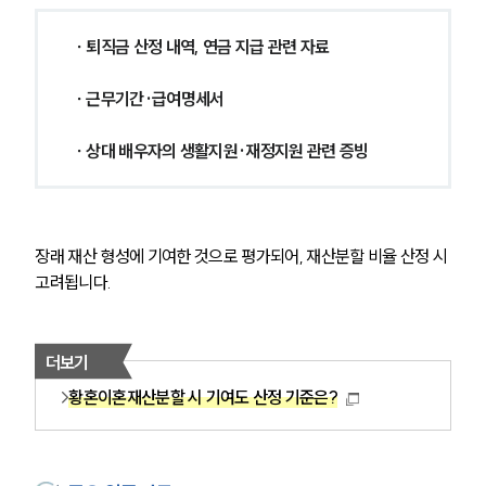
구성원 소개
 ∙ 퇴직금 산정 내역, 연금 지급 관련 자료
이혼전문변호사
 ∙ 근무기간·급여명세서
소식/자료
 ∙ 상대 배우자의 생활지원·재정지원 관련 증빙
언론보도
공지사항
법률 블로그
법률서식
장래 재산 형성에 기여한 것으로 평가되어, 재산분할 비율 산정 시 
뉴스레터/브로슈어
고려됩니다.
세미나
대륜법률상담예약
더보기
황혼이혼재산분할 시 기여도 산정 기준은?
대륜법률상담예약