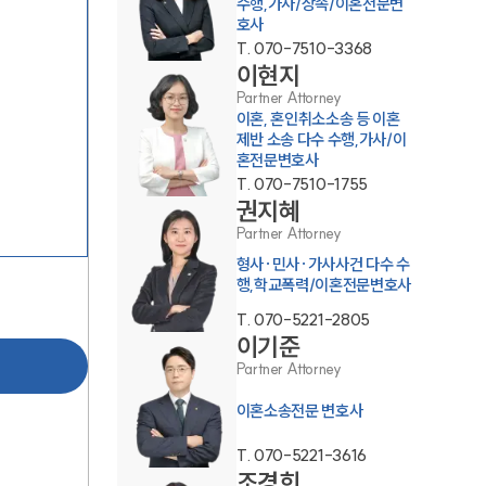
수행,가사/상속/이혼전문변
호사
T.
070-7510-3368
이현지
Partner Attorney
이혼, 혼인취소소송 등 이혼
제반 소송 다수 수행,가사/이
혼전문변호사
부소개
T.
070-7510-1755
권지혜
부소개
Partner Attorney
대륜의 강점
형사·민사·가사사건 다수 수
행,학교폭력/이혼전문변호사
오시는 길
T.
070-5221-2805
이기준
글로벌 파트너 로펌
Partner Attorney
고객의 소리
이혼소송전문 변호사
통합검색
T.
070-5221-3616
AI대륜
조경희