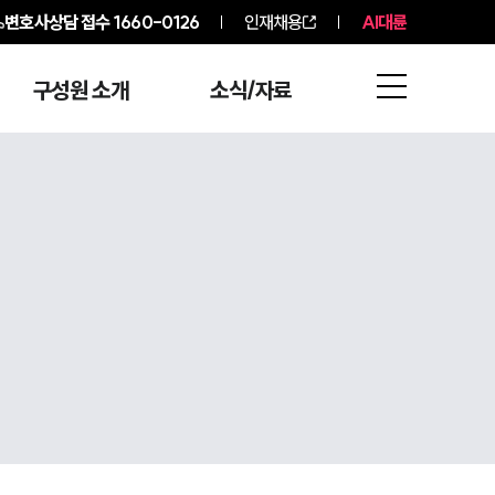
변호사상담 접수
1660-0126
인재채용
AI대륜
구성원 소개
소식/자료