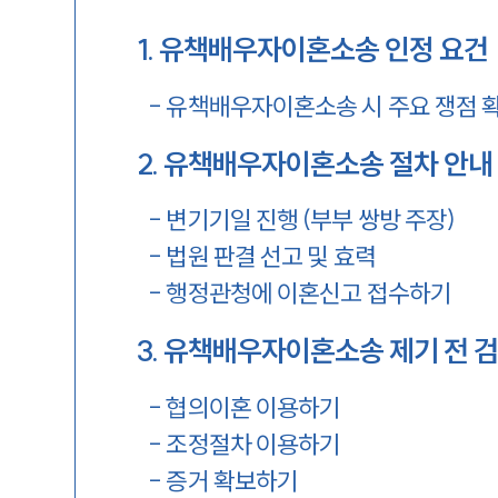
1
.
유책배우자이혼소송 인정 요건
-
유책배우자이혼소송 시 주요 쟁점 
2
.
유책배우자이혼소송 절차 안내
-
변기기일 진행 (부부 쌍방 주장)
-
법원 판결 선고 및 효력
-
행정관청에 이혼신고 접수하기
3
.
유책배우자이혼소송 제기 전 검
-
협의이혼 이용하기
-
조정절차 이용하기
-
증거 확보하기