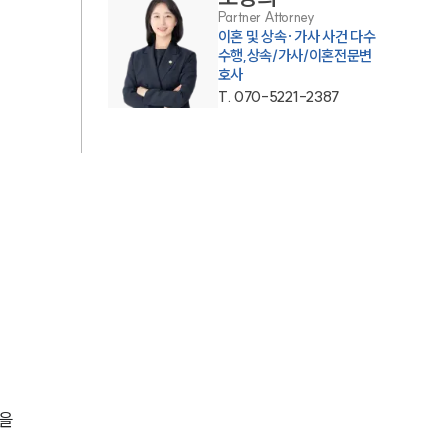
Partner Attorney
이혼 및 상속·가사 사건 다수
업무사례
수행,상속/가사/이혼전문변
호사
T.
070-5221-2387
이혼 주요 업무사례
사례분석/최신동향
이혼 법률정보
법률지식인
이혼소송·상담후기
업무분야
업무
을 
전체