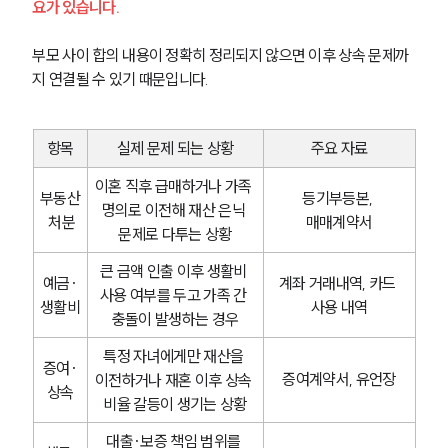
요가 있습니다.
고객의 소리
통합검색
AI대륜
부모 사이 합의 내용이 정확히 정리되지 않으면 이후 상속 문제까
지 연결될 수 있기 때문입니다.
업무사례
항목
실제 문제 되는 상황
주요 자료
이혼 주요 업무사례
사례분석/최신동향
이혼 직후 급매하거나 가족 
이혼 법률정보
부동산
등기부등본, 
명의로 이전해 재산 은닉 
법률지식인
 처분
매매계약서
이혼소송·상담후기
문제로 다투는 상황
큰 금액 인출 이후 생활비 
예금·
계좌 거래내역, 카드 
업무분야
사용 여부를 두고 가족 간 
생활비
사용 내역
충돌이 발생하는 경우
업무
특정 자녀에게만 재산을 
전체
증여·
이혼 양육비계산기
증여계약서, 유언장
이전하거나 재혼 이후 상속 
상속
상간자위자료계산기
비율 갈등이 생기는 상황
대출·보증 책임 범위를 