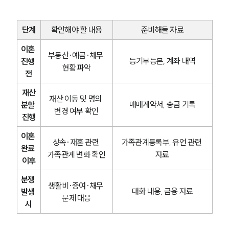
단계
확인해야 할 내용
준비해둘 자료
이혼 
부동산·예금·채무 
등기부등본, 계좌 내역
진행 
현황 파악
전
재산
재산 이동 및 명의 
매매계약서, 송금 기록
분할 
변경 여부 확인
진행
이혼 
상속·재혼 관련 
가족관계등록부, 유언 관련 
완료 
가족관계 변화 확인
자료
이후
분쟁 
생활비·증여·채무 
대화 내용, 금융 자료
발생 
문제 대응
시