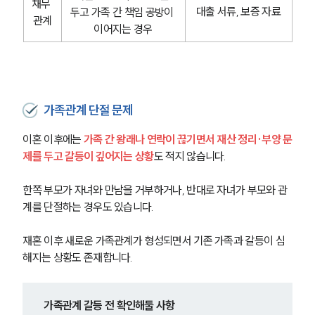
채무 
구성원 소개
대출 서류, 보증 자료
두고 가족 간 책임 공방이 
관계
이어지는 경우
이혼전문변호사
소식/자료
가족관계 단절 문제
언론보도
공지사항
이혼 이후에는 
가족 간 왕래나 연락이 끊기면서 재산 정리·부양 문
법률 블로그
제를 두고 갈등이 깊어지는 상황
도 적지 않습니다.
법률서식
뉴스레터/브로슈어
세미나
한쪽 부모가 자녀와 만남을 거부하거나, 반대로 자녀가 부모와 관
계를 단절하는 경우도 있습니다.
대륜법률상담예약
재혼 이후 새로운 가족관계가 형성되면서 기존 가족과 갈등이 심
해지는 상황도 존재합니다.
대륜법률상담예약
가족관계 갈등 전 확인해둘 사항