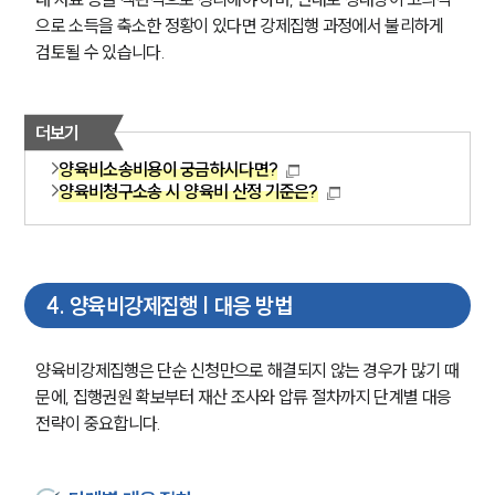
이혼 주요 업무사례
으로 소득을 축소한 정황이 있다면 강제집행 과정에서 불리하게 
사례분석/최신동향
검토될 수 있습니다.
이혼 법률정보
법률지식인
이혼소송·상담후기
더보기
양육비소송비용이 궁금하시다면?
업무분야
양육비청구소송 시 양육비 산정 기준은?
업무
전체
이혼 양육비계산기
상간자위자료계산기
4
.
양육비강제집행 | 대응 방법
구성원 소개
양육비강제집행은 단순 신청만으로 해결되지 않는 경우가 많기 때
문에, 집행권원 확보부터 재산 조사와 압류 절차까지 단계별 대응 
이혼전문변호사
전략이 중요합니다.
소식/자료