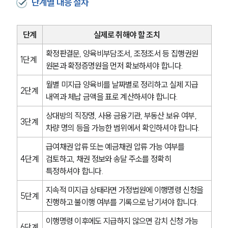
단계별 대응 절차
언론보도
공지사항
단계
실제로 취해야 할 조치
법률 블로그
법률서식
확정판결문, 양육비부담조서, 조정조서 등 집행권원 
뉴스레터/브로슈어
1단계
원본과 확정증명원을 먼저 확보하셔야 합니다.
세미나
월별 미지급 양육비를 날짜별로 정리하고 실제 지급 
2단계
내역과 체납 금액을 표로 계산하셔야 합니다.
대륜법률상담예약
상대방의 직장명, 사용 금융기관, 부동산 보유 여부, 
3단계
대륜법률상담예약
차량 명의 등을 가능한 범위에서 확인하셔야 합니다.
급여채권 압류 또는 예금채권 압류 가능 여부를 
4단계
검토하고, 채권 정보와 송달 주소를 정확히 
특정하셔야 합니다.
지속적 미지급 상태라면 가정법원에 이행명령 신청을 
5단계
진행하고 불이행 여부를 기록으로 남기셔야 합니다.
이행명령 이후에도 지급하지 않으면 감치 신청 가능 
6단계