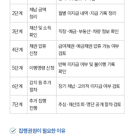
체납 금액 
2단계
월별 미지급 내역·지급 기록 정리
정리
재산 및 소득 
3단계
직장·예금·부동산·차량 정보 확인
확인
채권 압류 
급여채권·예금채권 압류 가능 여부 
4단계
신청
검토
반복 미지급 여부 및 불이행 기록 
5단계
이행명령 신청
확인
감치 등 추가 
6단계
장기 체납·고의적 미지급 여부 검토
절차
추가 집행 
7단계
추심·재산조회·명단 공개 절차 검토
진행
집행권원이 필요한 이유