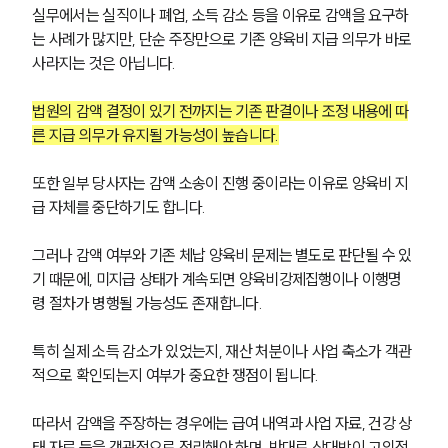
실무에서는 실직이나 폐업, 소득 감소 등을 이유로 감액을 요구하
는 사례가 많지만, 단순 주장만으로 기존 양육비 지급 의무가 바로 
사라지는 것은 아닙니다.
법원의 감액 결정이 있기 전까지는 기존 판결이나 조정 내용에 따
른 지급 의무가 유지될 가능성이 높습니다.
또한 일부 당사자는 감액 소송이 진행 중이라는 이유로 양육비 지
부소개
급 자체를 중단하기도 합니다.
부소개
그러나 감액 여부와 기존 체납 양육비 문제는 별도로 판단될 수 있
대륜의 강점
기 때문에, 미지급 상태가 계속되면 양육비강제집행이나 이행명
오시는 길
글로벌 파트너 로펌
령 절차가 병행될 가능성도 존재합니다.
고객의 소리
통합검색
특히 실제 소득 감소가 있었는지, 재산 처분이나 사업 축소가 객관
AI대륜
적으로 확인되는지 여부가 중요한 쟁점이 됩니다.
업무사례
따라서 감액을 주장하는 경우에는 급여 내역과 사업 자료, 건강 상
태 자료 등을 객관적으로 정리해야 하며, 반대로 상대방이 고의적