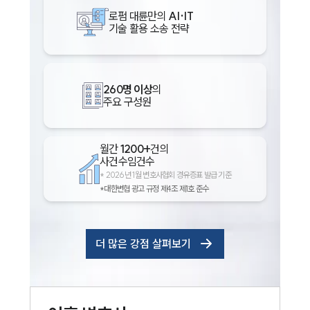
로펌 대륜만의
AI·IT
기술 활용 소송 전략
260명 이상
의
주요 구성원
월간
1200+
건의
사건수임건수
*
2026년 1월 변호사협회 경유증표 발급 기준
*대한변협 광고 규정 제4조 제1호 준수
더 많은 강점 살펴보기