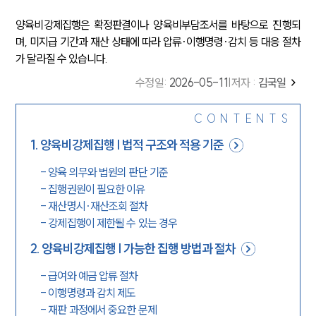
양육비강제집행은 확정판결이나 양육비부담조서를 바탕으로 진행되
며, 미지급 기간과 재산 상태에 따라 압류·이행명령·감치 등 대응 절차
가 달라질 수 있습니다.
수정일
:
2026-05-11
|
저자 :
김국일
CONTENTS
1
.
양육비강제집행 | 법적 구조와 적용 기준
-
양육 의무와 법원의 판단 기준
-
집행권원이 필요한 이유
-
재산명시·재산조회 절차
-
강제집행이 제한될 수 있는 경우
2
.
양육비강제집행 | 가능한 집행 방법과 절차
-
급여와 예금 압류 절차
-
이행명령과 감치 제도
-
재판 과정에서 중요한 문제