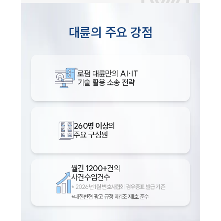
대륜의 주요 강점
로펌 대륜만의
AI·IT
기술 활용 소송 전략
인재채용
260명 이상
의
주요 구성원
만화로 보는 사례
월간
1200+
건의
사건수임건수
*
2026년 1월 변호사협회 경유증표 발급 기준
*대한변협 광고 규정 제4조 제1호 준수