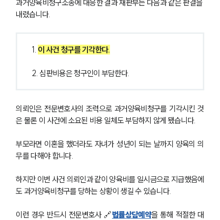
부소개
과거양육비청구소송에 대응한 결과 재판부는 다음과 같은 판결을 
내렸습니다.
부소개
대륜의 강점
오시는 길
1. 
이 사건 청구를 기각한다.
글로벌 파트너 로펌
고객의 소리
통합검색
2. 심판비용은 청구인이 부담한다.
AI대륜
의뢰인은 전문변호사의 조력으로 과거양육비청구를 기각시킨 것
업무사례
은 물론 이 사건에 소요된 비용 일체도 부담하지 않게 됐습니다.
이혼 주요 업무사례
사례분석/최신동향
부모라면 이혼을 했더라도 자녀가 성년이 되는 날까지 양육의 의
이혼 법률정보
무를 다해야 합니다.
법률지식인
이혼소송·상담후기
하지만 이번 사건 의뢰인과 같이 양육비를 일시금으로 지급했음에
도 과거양육비청구를 당하는 상황이 생길 수 있습니다.
업무분야
이런 경우 반드시 전문변호사 🔗
법률상담예약
을 통해 적절한 대