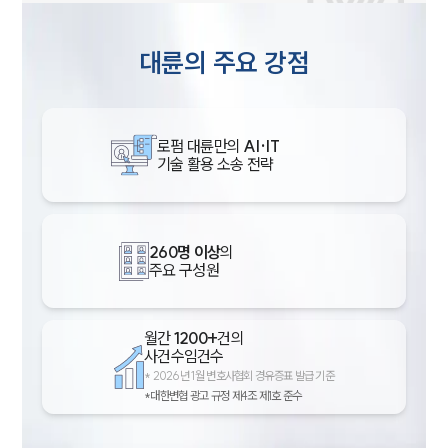
대륜의 주요 강점
로펌 대륜만의
AI·IT
기술 활용 소송 전략
260명 이상
의
주요 구성원
월간
1200+
건의
사건수임건수
*
2026년 1월 변호사협회 경유증표 발급 기준
*대한변협 광고 규정 제4조 제1호 준수