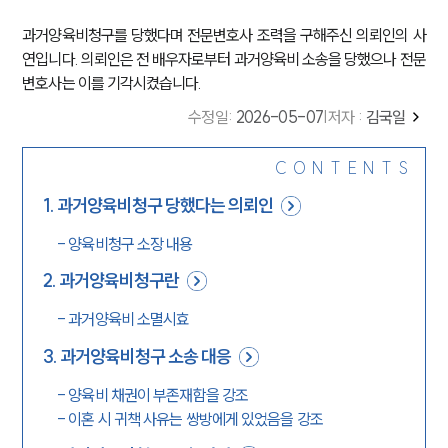
과거양육비청구를 당했다며 전문변호사 조력을 구해주신 의뢰인의 사
연입니다. 의뢰인은 전 배우자로부터 과거양육비 소송을 당했으나 전문
변호사는 이를 기각시켰습니다.
수정일
:
2026-05-07
|
저자 :
김국일
CONTENTS
1
.
과거양육비청구 당했다는 의뢰인
-
양육비청구 소장 내용
2
.
과거양육비청구란
-
과거양육비 소멸시효
3
.
과거양육비청구 소송 대응
-
양육비 채권이 부존재함을 강조
-
이혼 시 귀책 사유는 쌍방에게 있었음을 강조