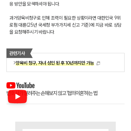
업무
응 방안을 모색하셔야 됩니다.
전체
이혼 양육비계산기
과거양육비청구로 인해 조력이 필요한 상황이라면 대한민국 9위 
상간자위자료계산기
로펌 대륜(25년 국세청 부가가치세 신고 기준)에 지금 바로 상담
을 요청해주시기 바랍니다.
구성원 소개
이혼전문변호사
관련기사
양육비 청구, 자녀 성인 된 후 10년까지만 가능
소식/자료
언론보도
공지사항
변호사가 알려주는 손해보지 않고 '협의이혼'하는 법
법률 블로그
법률서식
뉴스레터/브로슈어
세미나