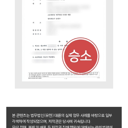
AI대륜
업무사례
이혼 주요 업무사례
사례분석/최신동향
이혼 법률정보
법률지식인
이혼소송·상담후기
업무분야
업무
전체
이혼 양육비계산기
상간자위자료계산기
본 콘텐츠는 법무법인(유한) 대륜의 실제 업무 사례를 바탕으로 일부
구성원 소개
각색하여 작성되었으며, 저작권은 당사에 귀속됩니다.
무단 전재, 복제 및 배포 등 저작권 침해 행위에 대해서는 관련 법령에