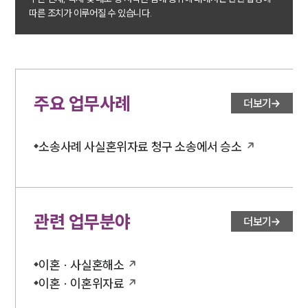
이혼전문변호사
따른 조치가 이루어질 수 있습니다.
소식/자료
언론보도
공지사항
주요 업무사례
더보기
법률 블로그
법률서식
뉴스레터/브로슈어
소송사례 사실혼위자료 청구 소송에서 승소
세미나
대륜법률상담예약
관련 업무분야
더보기
대륜법률상담예약
이혼 · 사실혼해소
이혼 · 이혼위자료