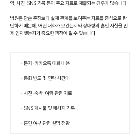
고객의 소리
역, 사진, SNS 기록 등이 주요 자료로 제출되는 경우가 많습니다.
통합검색
AI대륜
법원은 단순 주장보다 실제 관계를 보여주는 자료를 중심으로 판
단하기 때문에, 어떤 대화가 오갔는지와 상대방의 혼인 사실을 언
업무사례
제 인지했는지가 중요한 쟁점이 될 수 있습니다.
이혼 주요 업무사례
사례분석/최신동향
이혼 법률정보
· 문자·카카오톡 대화 내용
법률지식인
이혼소송·상담후기
· 통화 빈도 및 연락 시간대
업무분야
· 사진·숙박·여행 관련 자료
업무
· SNS 게시물 및 메시지 기록
전체
이혼 양육비계산기
· 혼인 여부 관련 설명 정황
상간자위자료계산기