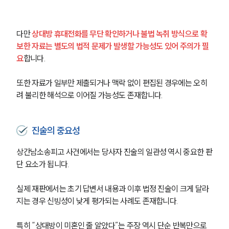
구성원 소개
이혼전문변호사
다만 
상대방 휴대전화를 무단 확인하거나 불법 녹취 방식으로 확
보한 자료는 별도의 법적 문제가 발생할 가능성도 있어 주의가 필
요
합니다.
소식/자료
또한 자료가 일부만 제출되거나 맥락 없이 편집된 경우에는 오히
언론보도
려 불리한 해석으로 이어질 가능성도 존재합니다.
공지사항
법률 블로그
법률서식
뉴스레터/브로슈어
진술의 중요성
세미나
상간남소송피고 사건에서는 당사자 진술의 일관성 역시 중요한 판
단 요소가 됩니다.
대륜법률상담예약
실제 재판에서는 초기 답변서 내용과 이후 법정 진술이 크게 달라
대륜법률상담예약
지는 경우 신빙성이 낮게 평가되는 사례도 존재합니다.
특히 
“상대방이 미혼인 줄 알았다”는 주장 역시 단순 반복만으로 