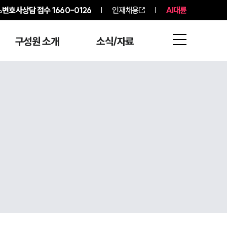
변호사상담 접수
1660-0126
인재채용
AI대륜
구성원 소개
소식/자료