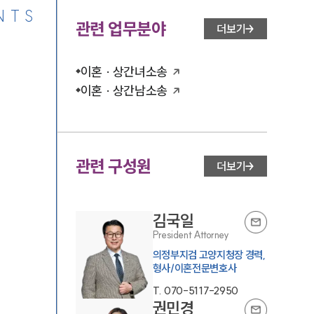
NTS
관련 업무분야
더보기
이혼 · 상간녀소송
이혼 · 상간남소송
관련 구성원
더보기
김국일
President Attorney
의정부지검 고양지청장 경력,
형사/이혼전문변호사
T.
070-5117-2950
권민경