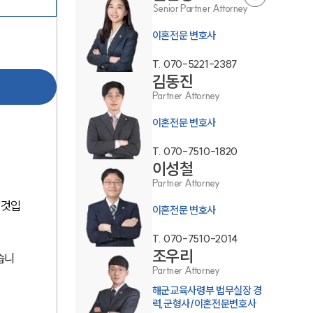
Senior Partner Attorney
이혼전문 변호사
T.
070-5221-2387
김동진
Partner Attorney
부소개
이혼전문 변호사
부소개
T.
070-7510-1820
이성철
대륜의 강점
Partner Attorney
오시는 길
 것입
이혼전문 변호사
글로벌 파트너 로펌
T.
070-7510-2014
고객의 소리
조우리
습니
Partner Attorney
통합검색
해군교육사령부 법무실장 경
력,군형사/이혼전문변호사
AI대륜