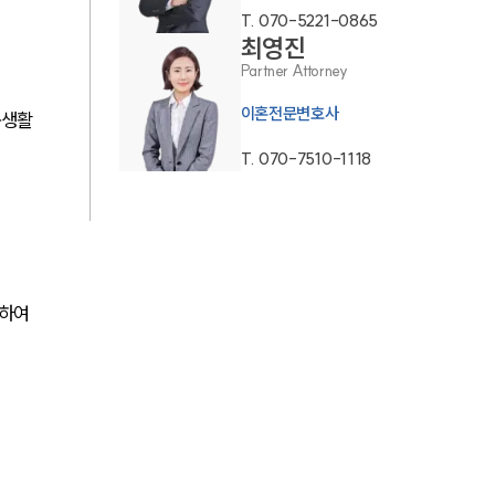
T.
070-5221-0865
최영진
업무사례
Partner Attorney
이혼전문변호사
이혼 주요 업무사례
동생활
T.
070-7510-1118
사례분석/최신동향
이혼 법률정보
법률지식인
이혼소송·상담후기
하여 
업무분야
업무
전체