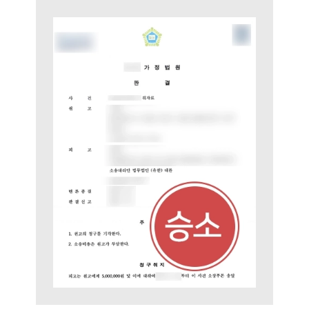
대륜의 강점
오시는 길
글로벌 파트너 로펌
고객의 소리
통합검색
AI대륜
업무사례
이혼 주요 업무사례
사례분석/최신동향
이혼 법률정보
법률지식인
이혼소송·상담후기
업무분야
업무
전체