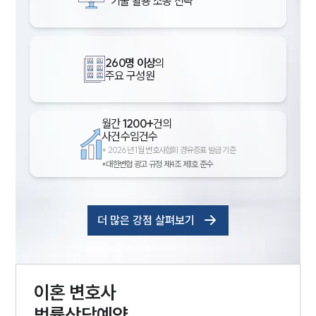
기술 활용 소송 전략
260명 이상
의
주요 구성원
월간
1200+
건의
사건수임건수
*
2026년 1월 변호사협회 경유증표 발급 기준
*대한변협 광고 규정 제4조 제1호 준수
더 많은 강점 살펴보기
이혼
변호사
법률상담예약