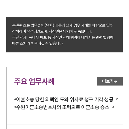
이혼 양육비계산기
상간자위자료계산기
구성원 소개
본 콘텐츠는 법무법인(유한) 대륜의 실제 업무 사례를 바탕으로 일부
각색하여 작성되었으며, 저작권은 당사에 귀속됩니다.
이혼전문변호사
무단 전재, 복제 및 배포 등 저작권 침해 행위에 대해서는 관련 법령에
따른 조치가 이루어질 수 있습니다.
소식/자료
언론보도
공지사항
주요 업무사례
법률 블로그
더보기
법률서식
뉴스레터/브로슈어
세미나
이혼소송 당한 의뢰인 도와 위자료 청구 기각 성공
수원이혼소송변호사의 조력으로 이혼소송 승소
대륜법률상담예약
대륜법률상담예약