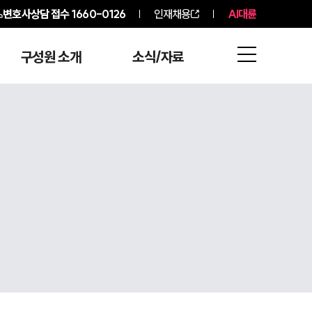
변호사상담 접수
1660-0126
인재채용
AI대륜
구성원 소개
소식/자료