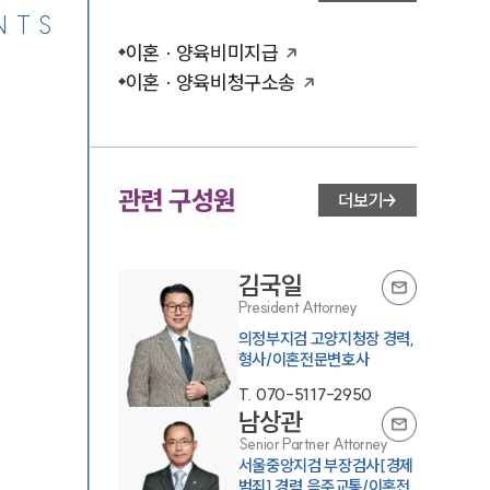
NTS
이혼 · 양육비미지급
이혼 · 양육비청구소송
관련 구성원
더보기
김국일
President Attorney
의정부지검 고양지청장 경력,
형사/이혼전문변호사
T.
070-5117-2950
남상관
Senior Partner Attorney
서울중앙지검 부장검사[경제
범죄] 경력,음주교통/이혼전