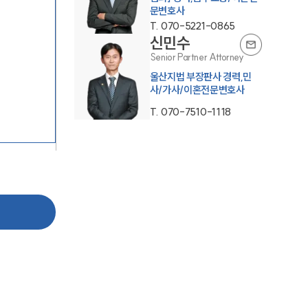
문변호사
T.
070-5221-0865
신민수
Senior Partner Attorney
울산지법 부장판사 경력,민
사/가사/이혼전문변호사
부소개
T.
070-7510-1118
부소개
대륜의 강점
오시는 길
글로벌 파트너 로펌
고객의 소리
통합검색
AI대륜