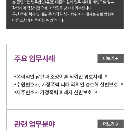
본 콘텐츠는 법무법인(유한) 대륜의 실제 업무 사례를 바탕으로 일부
소식/자료
각색하여 작성되었으며, 저작권은 당사에 귀속됩니다.
무단 전재, 복제 및 배포 등 저작권 침해 행위에 대해서는 관련 법령에
언론보도
따른 조치가 이루어질 수 있습니다.
공지사항
법률 블로그
법률서식
뉴스레터/브로슈어
세미나
주요 업무사례
더보기
대륜법률상담예약
폭력적인 남편과 조정이혼 의뢰인 경호사례
대륜법률상담예약
수원변호사, 가정폭력 피해 의뢰인 경호해 신변보호
제주변호사 가정폭력 피해자 신변보호
관련 업무분야
더보기