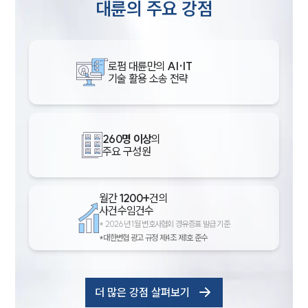
대륜의 주요 강점
로펌 대륜만의
AI·IT
기술 활용 소송 전략
260명 이상
의
주요 구성원
월간
1200+
건의
사건수임건수
*
2026년 1월 변호사협회 경유증표 발급 기준
*대한변협 광고 규정 제4조 제1호 준수
더 많은 강점 살펴보기