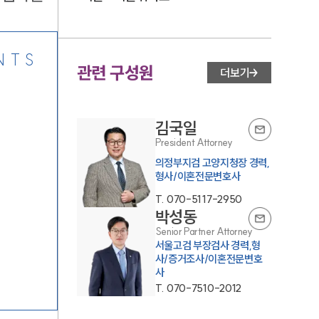
NTS
관련 구성원
더보기
김국일
President Attorney
의정부지검 고양지청장 경력,
형사/이혼전문변호사
T.
070-5117-2950
박성동
Senior Partner Attorney
서울고검 부장검사 경력,형
사/증거조사/이혼전문변호
사
T.
070-7510-2012