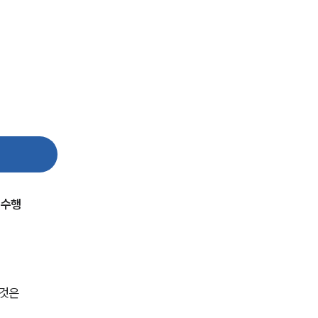
뉴스레터/브로슈어
세미나
대륜법률상담예약
대륜법률상담예약
 수행
것은 