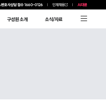
변호사상담 접수
1660-0126
인재채용
AI대륜
구성원 소개
소식/자료