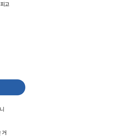
 피고
습니
 거