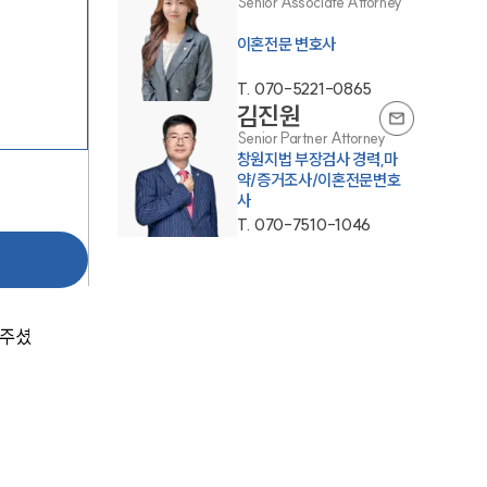
Senior Associate Attorney
이혼전문 변호사
T.
070-5221-0865
김진원
Senior Partner Attorney
창원지법 부장검사 경력,마
부소개
약/증거조사/이혼전문변호
사
부소개
T.
070-7510-1046
대륜의 강점
오시는 길
아주셨
글로벌 파트너 로펌
고객의 소리
통합검색
AI대륜