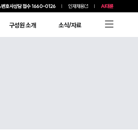
변호사상담 접수
1660-0126
인재채용
AI대륜
구성원 소개
소식/자료