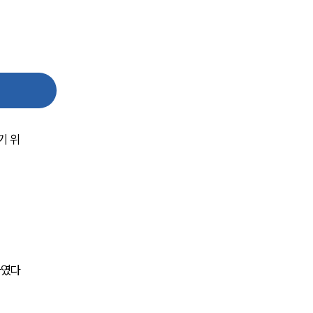
뉴스레터/브로슈어
세미나
대륜법률상담예약
대륜법률상담예약
기 위
하였다