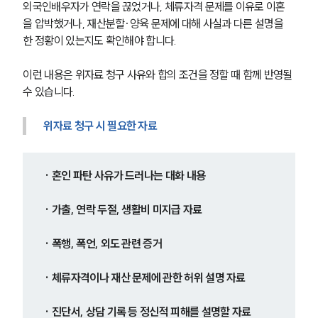
외국인배우자가 연락을 끊었거나, 체류자격 문제를 이유로 이혼
구성원 소개
을 압박했거나, 재산분할·양육 문제에 대해 사실과 다른 설명을 
한 정황이 있는지도 확인해야 합니다.
이혼전문변호사
이런 내용은 위자료 청구 사유와 합의 조건을 정할 때 함께 반영될 
소식/자료
수 있습니다.
언론보도
위자료 청구 시 필요한 자료
공지사항
법률 블로그
법률서식
뉴스레터/브로슈어
· 혼인 파탄 사유가 드러나는 대화 내용
세미나
· 가출, 연락 두절, 생활비 미지급 자료
대륜법률상담예약
· 폭행, 폭언, 외도 관련 증거
대륜법률상담예약
· 체류자격이나 재산 문제에 관한 허위 설명 자료
· 진단서, 상담 기록 등 정신적 피해를 설명할 자료