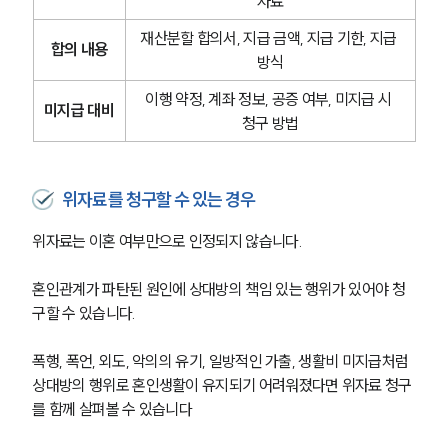
자료
고객의 소리
통합검색
재산분할 합의서, 지급 금액, 지급 기한, 지급 
AI대륜
합의 내용
방식
이행 약정, 계좌 정보, 공증 여부, 미지급 시 
업무사례
미지급 대비
청구 방법
이혼 주요 업무사례
사례분석/최신동향
이혼 법률정보
위자료를 청구할 수 있는 경우
법률지식인
이혼소송·상담후기
위자료는 이혼 여부만으로 인정되지 않습니다.
혼인관계가 파탄된 원인에 상대방의 책임 있는 행위가 있어야 청
업무분야
구할 수 있습니다.
업무
전체
폭행, 폭언, 외도, 악의의 유기, 일방적인 가출, 생활비 미지급처럼 
이혼 양육비계산기
상대방의 행위로 혼인생활이 유지되기 어려워졌다면 위자료 청구
상간자위자료계산기
를 함께 살펴볼 수 있습니다