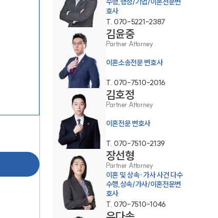
수행,행정/기업/이혼전문변
호사
T.
070-5221-2387
김윤중
Partner Attorney
이혼소송전문 변호사
부소개
T.
070-7510-2016
김호정
부소개
Partner Attorney
대륜의 강점
이혼전문 변호사
오시는 길
T.
070-7510-2139
장선형
글로벌 파트너 로펌
Partner Attorney
이혼 및 상속·가사 사건 다수
고객의 소리
수행,상속/가사/이혼전문변
호사
통합검색
T.
070-7510-1046
AI대륜
유다솜