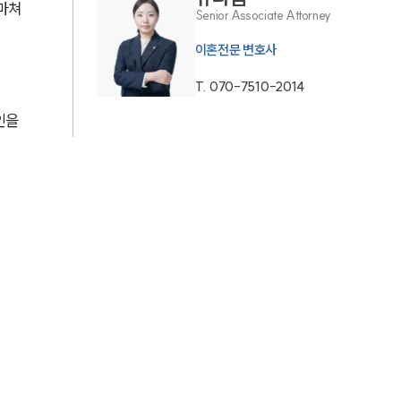
 마쳐
Senior Associate Attorney
업무사례
이혼전문 변호사
T.
070-7510-2014
이혼 주요 업무사례
인을 
사례분석/최신동향
이혼 법률정보
법률지식인
이혼소송·상담후기
업무분야
업무
전체