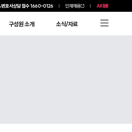
변호사상담 접수
1660-0126
인재채용
AI대륜
구성원 소개
소식/자료