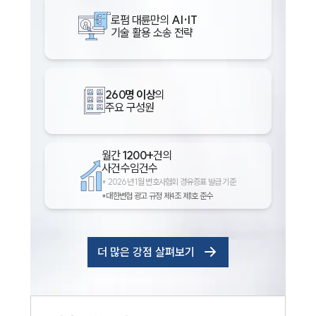
로펌 대륜만의
AI·IT
기술 활용 소송 전략
260명 이상
의
주요 구성원
월간
1200+
건의
사건수임건수
*
2026년 1월 변호사협회 경유증표 발급 기준
*대한변협 광고 규정 제4조 제1호 준수
더 많은 강점 살펴보기