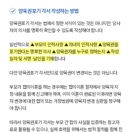
구성원 소개
양육권포기 각서 작성하는 방법
이혼전문변호사
양육권포기 각서는 법에서 정한 서식이 있는 것은 아니지만, 당사
자의 의사를 명확히 확인할 수 있도록 작성해야 합니다.
소식/자료
일반적으로 
▲부모의 인적사항 ▲자녀의 인적사항 ▲양육권을 
언론보도
포기한다는 명확한 의사 ▲양육권자를 누구로 정하는지 ▲작성 
공지사항
일자 및 서명·날인을 기재
합니다.
법률 블로그
법률서식
뉴스레터/브로슈어
다만 양육권포기 각서만으로 양육권이 변경되는 것은 아닙니다.
세미나
부모가 협의이혼을 하는 경우에는 협의이혼 절차에서 양육자 지
정 내용을 함께 신고해야 하며, 이미 이혼이 완료된 이후라면 양육
대륜법률상담예약
자 변경에 대한 협의 또는 가정법원에 양육자 변경 심판을 청구해
야 합니다.
대륜법률상담예약
따라서 양육권포기 각서는 부모 간 합의 사실을 입증하는 참고자
료로 활용될 수 있으나, 실제 효력을 위해서는 법적 절차를 함께 진