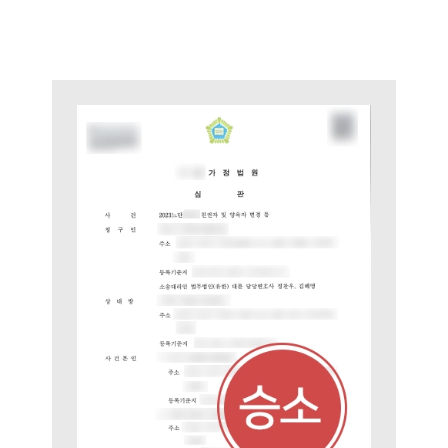
부소개
대륜의 강점
오시는 길
글로벌 파트너 로펌
고객의 소리
통합검색
AI대륜
업무사례
이혼 주요 업무사례
사례분석/최신동향
이혼 법률정보
법률지식인
이혼소송·상담후기
업무분야
업무