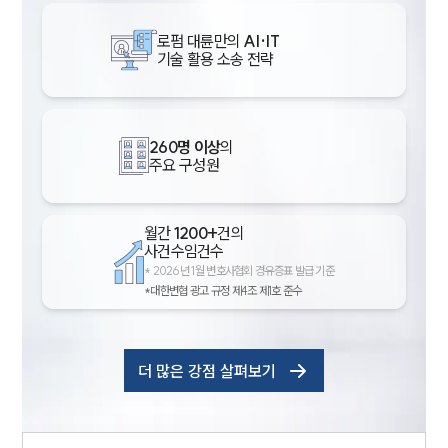
로펌 대륜만의
AI·IT
기술 활용 소송 전략
260명 이상
의
주요 구성원
월간
1200+
건의
사건수임건수
*
2026년 1월 변호사협회 경유증표 발급 기준
*대한변협 광고 규정 제4조 제1호 준수
더 많은 강점 살펴보기