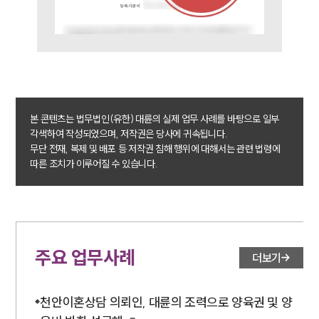
전체
이혼 양육비계산기
상간자위자료계산기
구성원 소개
이혼전문변호사
본 콘텐츠는 법무법인(유한) 대륜의 실제 업무 사례를 바탕으로 일부
각색하여 작성되었으며, 저작권은 당사에 귀속됩니다.
무단 전재, 복제 및 배포 등 저작권 침해 행위에 대해서는 관련 법령에
소식/자료
따른 조치가 이루어질 수 있습니다.
언론보도
공지사항
법률 블로그
법률서식
뉴스레터/브로슈어
주요 업무사례
더보기
세미나
천안이혼상담 의뢰인, 대륜의 조력으로 양육권 및 양
대륜법률상담예약