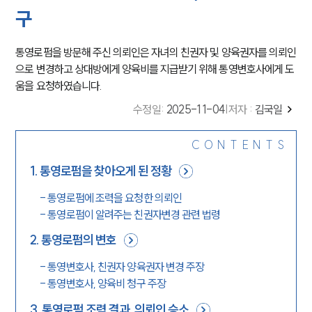
구
통영로펌을 방문해 주신 의뢰인은 자녀의 친권자 및 양육권자를 의뢰인
으로 변경하고 상대방에게 양육비를 지급받기 위해 통영변호사에게 도
움을 요청하였습니다.
수정일
:
2025-11-04
|
저자 :
김국일
CONTENTS
1
.
통영로펌을 찾아오게 된 정황
-
통영로펌에 조력을 요청한 의뢰인
-
통영로펌이 알려주는 친권자변경 관련 법령
2
.
통영로펌의 변호
-
통영변호사, 친권자 양육권자 변경 주장
-
통영변호사, 양육비 청구 주장
3
.
통영로펌 조력 결과, 의뢰인 승소