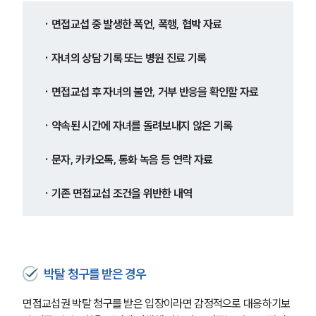
고객의 소리
통합검색
· 면접교섭 중 발생한 폭언, 폭행, 협박 자료
AI대륜
· 자녀의 상담 기록 또는 병원 진료 기록
업무사례
· 면접교섭 후 자녀의 불안, 거부 반응을 확인할 자료
이혼 주요 업무사례
사례분석/최신동향
· 약속된 시간에 자녀를 돌려보내지 않은 기록
이혼 법률정보
법률지식인
· 문자, 카카오톡, 통화 녹음 등 연락 자료
이혼소송·상담후기
· 기존 면접교섭 조건을 위반한 내역
업무분야
업무
전체
이혼 양육비계산기
박탈 청구를 받은 경우
상간자위자료계산기
면접교섭권 박탈 청구를 받은 입장이라면 감정적으로 대응하기보