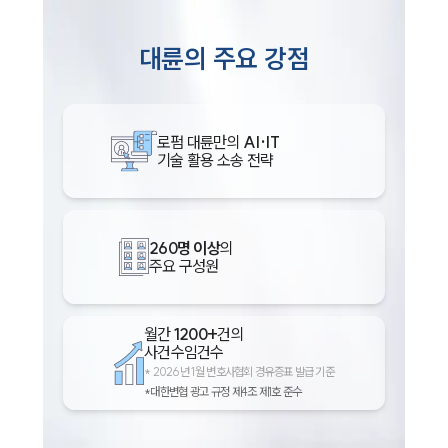
대륜의 주요 강점
로펌 대륜만의
AI·IT
기술 활용 소송 전략
260명 이상
의
인재채용
주요 구성원
만화로 보는 사례
월간
1200+
건의
사건수임건수
*
2026년 1월 변호사협회 경유증표 발급 기준
*대한변협 광고 규정 제4조 제1호 준수